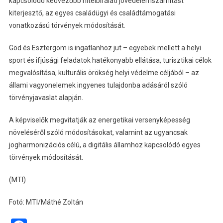
kapcsolódó kedvezőbb hitelbírálati jövedelemszámítást
kiterjesztő, az egyes családügyi és családtámogatási
vonatkozású törvények módosítását.
Göd és Esztergom is ingatlanhoz jut – egyebek mellett a helyi
sport és ifjúsági feladatok hatékonyabb ellátása, turisztikai célok
megvalósítása, kulturális örökség helyi védelme céljából – az
állami vagyonelemek ingyenes tulajdonba adásáról szóló
törvényjavaslat alapján.
A képviselők megvitatják az energetikai versenyképesség
növeléséről szóló módosításokat, valamint az ugyancsak
jogharmonizációs célú, a digitális államhoz kapcsolódó egyes
törvények módosítását.
(MTI)
Fotó: MTI/Máthé Zoltán