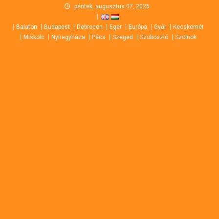
Skip
péntek, augusztus 07, 2026
to
Balaton
Budapest
Debrecen
Eger
Európa
Győr
Kecskemét
content
Miskolc
Nyíregyháza
Pécs
Szeged
Szoboszló
Szolnok