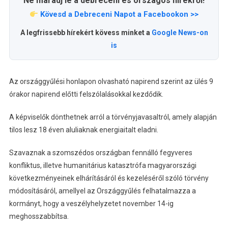
Ne maradj le a debreceni és országos hírekről!
Kövesd a Debreceni Napot a Facebookon >>
A legfrissebb hírekért kövess minket a
Google News-on
is
Az országgyűlési honlapon olvasható napirend szerint az ülés 9
órakor napirend előtti felszólalásokkal kezdődik.
A képviselők dönthetnek arról a törvényjavasaltról, amely alapján
tilos lesz 18 éven aluliaknak energiaitalt eladni.
Szavaznak a szomszédos országban fennálló fegyveres
konfliktus, illetve humanitárius katasztrófa magyarországi
következményeinek elhárításáról és kezeléséről szóló törvény
módosításáról, amellyel az Országgyűlés felhatalmazza a
kormányt, hogy a veszélyhelyzetet november 14-ig
meghosszabbítsa.