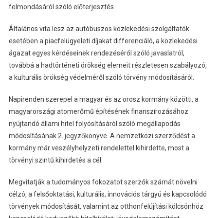
felmondásáról szóló előterjesztés.
Általános vita lesz az autóbuszos közlekedési szolgáltatók
esetében a piacfelügyeleti díjakat differenciáló, a közlekedési
ágazat egyes kérdéseinek rendezéséről szóló javaslatról,
továbbá a hadtörténeti örökség elemeit részletesen szabályozó,
a kulturális örökség védelméről szóló törvény módosításáról.
Napirenden szerepel a magyar és az orosz kormány közötti, a
magyarországi atomerőmű építésének finanszírozásához
nyújtandó állami hitel folyósításáról szóló megállapodás
módosításának 2. jegyzőkönyve. A nemzetközi szerződést a
kormány már veszélyhelyzeti rendelettel kihirdette, most a
törvényi szintű kihirdetés a cél.
Megvitatják a tudományos fokozatot szerzők számát növelni
célzó, a felsőoktatási, kulturális, innovációs tárgyú és kapcsolódó
törvények módosítását, valamint az otthonfelújítási kölcsönhöz