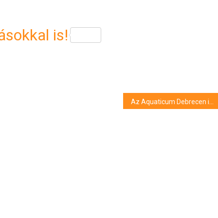
sokkal is!
Az Aquaticum Debrecen is ott lesz a DKV nyílt napján