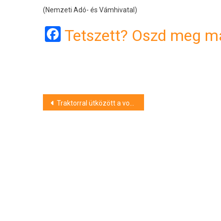
(Nemzeti Adó- és Vámhivatal)
Facebook
Tetszett? Oszd meg má
Bejegyzés
Traktorral ütközött a vonat Tiszalökön
navigáció