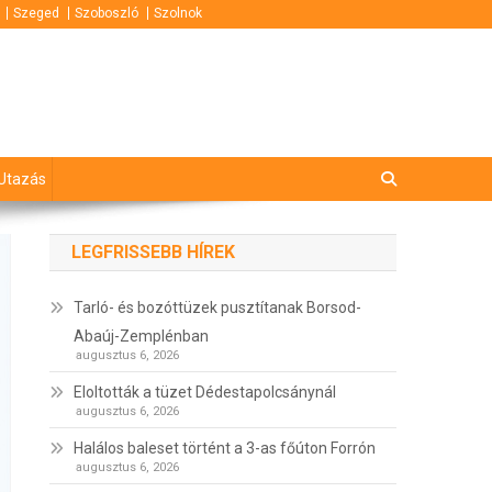
Szeged
Szoboszló
Szolnok
Utazás
LEGFRISSEBB HÍREK
Tarló- és bozóttüzek pusztítanak Borsod-
Abaúj-Zemplénban
augusztus 6, 2026
Eloltották a tüzet Dédestapolcsánynál
augusztus 6, 2026
Halálos baleset történt a 3-as főúton Forrón
augusztus 6, 2026