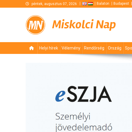
Skip
Balaton
Budapest
péntek, augusztus 07, 2026
to
content
Miskolci Nap
Helyi hírek
Vélemény
Rendőrség
Ország
Spo