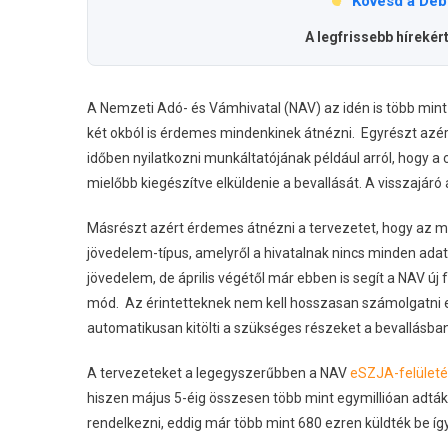
Kövesd a Deb
A legfrissebb hírekér
A Nemzeti Adó- és Vámhivatal (NAV) az idén is több mint 5
két okból is érdemes mindenkinek átnézni. Egyrészt azé
időben nyilatkozni munkáltatójának például arról, hogy 
mielőbb kiegészítve elküldenie a bevallását. A visszajáró 
Másrészt azért érdemes átnézni a tervezetet, hogy az 
jövedelem-típus, amelyről a hivatalnak nincs minden adat
jövedelem, de április végétől már ebben is segít a NAV új
mód. Az érintetteknek nem kell hosszasan számolgatni e
automatikusan kitölti a szükséges részeket a bevallásban
A tervezeteket a legegyszerűbben a NAV
eSZJA-felület
hiszen május 5-éig összesen több mint egymillióan adták 
rendelkezni, eddig már több mint 680 ezren küldték be íg