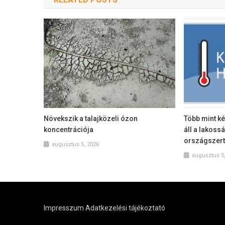
Növekszik a talajközeli ózon
Több mint ké
koncentrációja
áll a lakoss
országszer
augusztus 5, 2026
augusztus 5
Impresszum
Adatkezelési tájékoztató