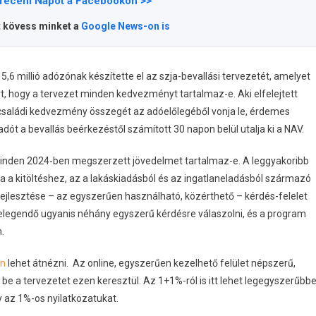
receni Napot a Facebookon >>
t kövess minket a
Google News-on is
,6 millió adózónak készítette el az szja-bevallási tervezetét, amelyet
rt, hogy a tervezet minden kedvezményt tartalmaz-e. Aki
elfelejtett
a családi kedvezmény összegét az adóelőlegéből vonja le, érdemes
adót a bevallás beérkezéstől számított 30 napon belül utalja ki a NAV.
minden 2024-ben megszerzett jövedelmet tartalmaz-e. A leggyakoribb
a a kitöltéshez, az a lakáskiadásból és az ingatlaneladásból származó
 fejlesztése – az egyszerűen használható, közérthető – kérdés-felelet
legendő ugyanis néhány egyszerű kérdésre válaszolni, és a program
.
én
lehet átnézni. Az online, egyszerűen kezelhető felület népszerű,
be a tervezetet ezen keresztül. Az 1+1%-ról is itt lehet legegyszerűbb
y az 1%-os nyilatkozatukat.