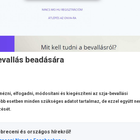
bevallás beadására
tnézni, elfogadni, módosítani és kiegészíteni az szja-bevallási
több esetben minden szükséges adatot tartalmaz, de ezzel együtt n
zését.
ebreceni és országos hírekről!