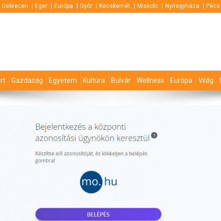
Debrecen
Eger
Európa
Győr
Kecskemét
Miskolc
Nyíregyháza
Pécs
rt
Gazdaság
Egyetem
Kultúra
Bulvár
Wellness
Európa
Világ