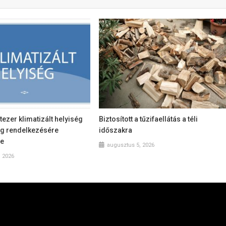
tezer klimatizált helyiség
Biztosított a tűzifaellátás a téli
ág rendelkezésére
időszakra
te
augusztus 5, 2026
, 2026