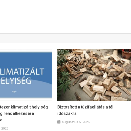
tezer klimatizált helyiség
Biztosított a tűzifaellátás a téli
ág rendelkezésére
időszakra
te
augusztus 5, 2026
, 2026