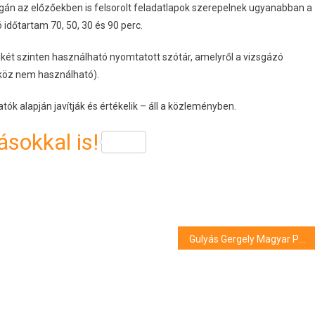
izsgán az előzőekben is felsorolt feladatlapok szerepelnek ugyanabban a
időtartam 70, 50, 30 és 90 perc.
ét szinten használható nyomtatott szótár, amelyről a vizsgázó
köz nem használható).
ók alapján javítják és értékelik – áll a közleményben.
sokkal is!
Gulyás Gergely Magyar Péter hangfelvételéről: “ez lepkefing”