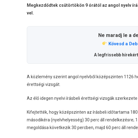
Megkezdődt
Megkezdődtek csütörtökön 9 órától az angol nyelv írásb
Angol
vel.
Nyelv
Írásbeli
Vizsgák
Ne maradj le a d
Bejegyzésh
Kövesd a Deb
A legfrissebb hírekér
A közlemény szerint angol nyelvből középszinten 1126 he
érettségi vizsgát.
Az élő idegen nyelvi írásbeli érettségi vizsgák szerkeze
Kifejtették, hogy középszinten az írásbeli időtartama 180 
másodikéra (nyelvhelyesség) 30 perc áll rendelkezésre; 1
megoldása következik 30 percben, majd 60 perc áll rende