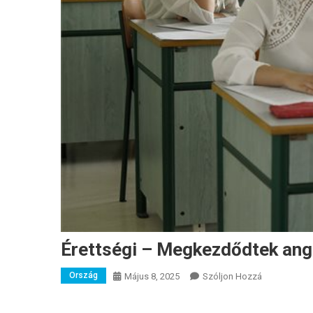
Érettségi – Megkezdődtek ango
Ország
A
Május 8, 2025
Szóljon Hozzá
Érettségi
–