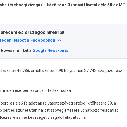
ek
eli érettségi vizsgák – közölte az Oktatási Hivatal délelőtt az MTI
ebreceni és országos hírekről!
ez
receni Napot a Facebookon >>
t kövess minket a
Google News-on is
lyszínen 46 788, emelt szinten 290 helyszínen 27 742 vizsgázó tesz
te minden esetben azonos – tették hozzá.
perc, az első feladatlap (olvasott szöveg értése) kitöltésére 60, a
5 perces szünet után hallott szöveg értésére vonatkozó feladatlap
lkezésre az íráskészséget vizsgáló feladatsorra.