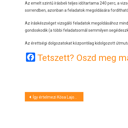
Az emelt szintű írásbeli teljes időtartama 240 perc, a v
sorrendben, azonban a feladatok megoldására fordítható 
Az íráskészséget vizsgáló feladatok megoldásához mindk
gondoskodik (a többi feladatsornál semmilyen segédesz
Az érettségi dolgozatokat központilag kidolgozott útmutat
Facebook
Tetszett? Oszd meg má
Bejegyzés
Így értelmezi Kósa Lajos a Fidesz “őszödi beszédét”
navigáció