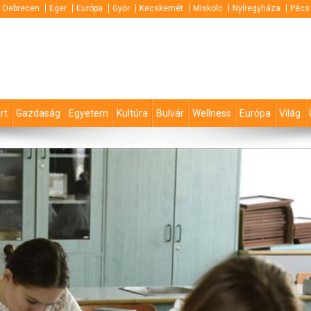
Debrecen
Eger
Európa
Győr
Kecskemét
Miskolc
Nyíregyháza
Pécs
rt
Gazdaság
Egyetem
Kultúra
Bulvár
Wellness
Európa
Világ