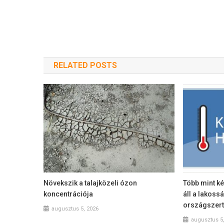
RELATED POSTS
Növekszik a talajközeli ózon
Több mint ké
koncentrációja
áll a lakoss
országszer
augusztus 5, 2026
augusztus 5