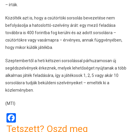
– írták.
Közölték azt is, hogy a csütörtöki sorsolás bevezetése nem
befolyásolja a hatoslottó-szelvény árát: egy mező feladása
továbbra is 400 forintba fog kerülni és az adott sorsolásra –
csütörtökre vagy vasárnapra – érvényes, annak függvényében,
hogy mikor küldik játékba.
Szeptembertől a heti kétszeri sorsolással párhuzamosan új
segédszelvények érkeznek, melyek lehetőséget nyújtanak a több
alkalmas játék feladására, így a játékosok 1, 2, 5 vagy akár 10
sorsolásra tudják beküldeni szelvényeiket – emelték ki a
közleményben.
(MTI)
Facebook
Tetszett? Oszd meg