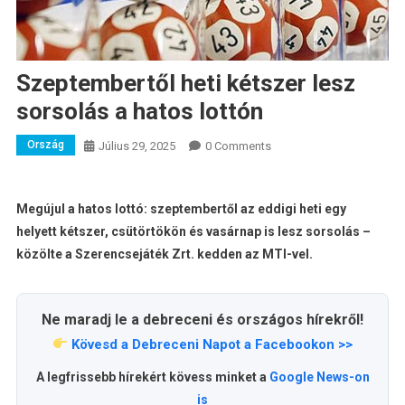
Szeptembertől heti kétszer lesz
sorsolás a hatos lottón
Ország
Július 29, 2025
0 Comments
Megújul a hatos lottó: szeptembertől az eddigi heti egy
helyett kétszer, csütörtökön és vasárnap is lesz sorsolás –
közölte a Szerencsejáték Zrt. kedden az MTI-vel.
Ne maradj le a debreceni és országos hírekről!
Kövesd a Debreceni Napot a Facebookon >>
A legfrissebb hírekért kövess minket a
Google News-on
is