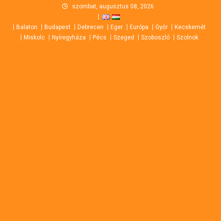
Skip
szombat, augusztus 08, 2026
to
Balaton
Budapest
Debrecen
Eger
Európa
Győr
Kecskemét
content
Miskolc
Nyíregyháza
Pécs
Szeged
Szoboszló
Szolnok