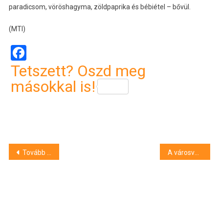
paradicsom, vöröshagyma, zöldpaprika és bébiétel – bővül.
(MTI)
Facebook
Tetszett? Oszd meg
másokkal is!
Bejegyzés
Tovább drágul a gázolaj a benzinkutakon
A városvezetés szerint Debrecen már nagyon okos és zöld, de még van hova fejlődni
navigáció