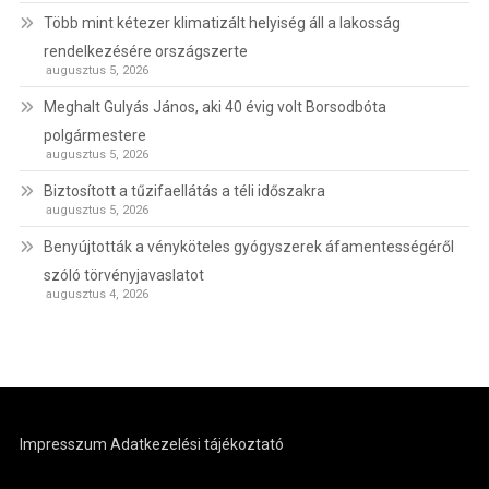
Több mint kétezer klimatizált helyiség áll a lakosság
rendelkezésére országszerte
augusztus 5, 2026
Meghalt Gulyás János, aki 40 évig volt Borsodbóta
polgármestere
augusztus 5, 2026
Biztosított a tűzifaellátás a téli időszakra
augusztus 5, 2026
Benyújtották a vényköteles gyógyszerek áfamentességéről
szóló törvényjavaslatot
augusztus 4, 2026
Impresszum
Adatkezelési tájékoztató