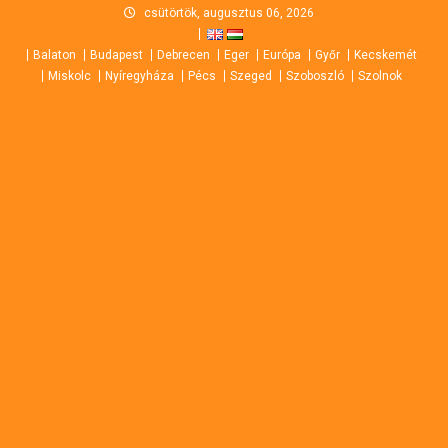
Skip
csütörtök, augusztus 06, 2026
to
Balaton
Budapest
Debrecen
Eger
Európa
Győr
Kecskemét
content
Miskolc
Nyíregyháza
Pécs
Szeged
Szoboszló
Szolnok