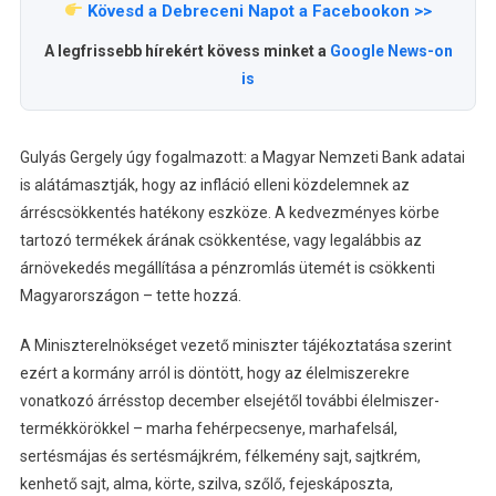
Kövesd a Debreceni Napot a Facebookon >>
A legfrissebb hírekért kövess minket a
Google News-on
is
Gulyás Gergely úgy fogalmazott: a Magyar Nemzeti Bank adatai
is alátámasztják, hogy az infláció elleni közdelemnek az
árréscsökkentés hatékony eszköze. A kedvezményes körbe
tartozó termékek árának csökkentése, vagy legalábbis az
árnövekedés megállítása a pénzromlás ütemét is csökkenti
Magyarországon – tette hozzá.
A Miniszterelnökséget vezető miniszter tájékoztatása szerint
ezért a kormány arról is döntött, hogy az élelmiszerekre
vonatkozó árrésstop december elsejétől további élelmiszer-
termékkörökkel – marha fehérpecsenye, marhafelsál,
sertésmájas és sertésmájkrém, félkemény sajt, sajtkrém,
kenhető sajt, alma, körte, szilva, szőlő, fejeskáposzta,