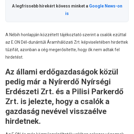
A legfrissebb hírekért kövess minket a
Google News-on
is
A Nébih honlapján közzétett tájékoztató szerint a csalók ezúttal
az E.ON Dél-dunántúli Áramhálózati Zrt. képviseletében hirdettek
tűzifát, azonban a cég megerősítette, hogy ők nem adtak fel
hirdetést.
Az állami erdőgazdaságok közül
pedig már a Nyírerdő Nyírségi
Erdészeti Zrt. és a Pilisi Parkerdő
Zrt. is jelezte, hogy a csalók a
gazdaság nevével visszaélve
hirdetnek.