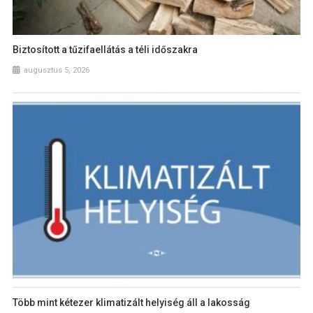
Biztosított a tűzifaellátás a téli időszakra
augusztus 5, 2026
Több mint kétezer klimatizált helyiség áll a lakosság