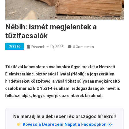
Nébih: ismét megjelentek a
tűzifacsalók
Ország
December 10, 2025
0 Comments
Tűzifával kapcsolatos csalásokra figyelmeztet a Nemzeti
Élelmiszerlánc-biztonsági Hivatal (Nébih): a jogszerűtlen
hirdetéseket közzétevő, a vásárlókat súlyosan megkárosító
csalók már az E.ON Zrt-t és állami erdőgazdaságok nevét is
felhasználják, hogy elnyerjék az emberek bizalmát.
Ne maradj le a debreceni és országos hírekről!
Kövesd a Debreceni Napot a Facebookon >>