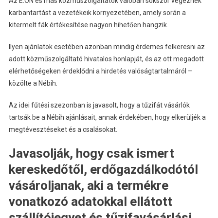
Az E.ON és más közműszolgáltatók valóban sokszor végeznek
karbantartást a vezetékeik környezetében, amely során a
kitermelt fák értékesítése nagyon hihetően hangzik.
Ilyen ajánlatok esetében azonban mindig érdemes felkeresni az
adott közműszolgáltató hivatalos honlapját, és az ott megadott
elérhetőségeken érdeklődni a hirdetés valóságtartalmáról –
közölte a Nébih.
Az idei fűtési szezonban is javasolt, hogy a tűzifát vásárlók
tartsák be a Nébih ajánlásait, annak érdekében, hogy elkerüljék a
megtévesztéseket és a csalásokat.
Javasolják, hogy csak ismert
kereskedőtől, erdőgazdálkodótól
vásároljanak, aki a termékre
vonatkozó adatokkal ellátott
szállítójegyet és tűzifavásárlási