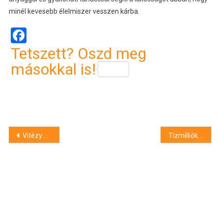
minél kevesebb élelmiszer vesszen kárba.
Facebook
Tetszett? Oszd meg
másokkal is!
Bejegyzés
Vitézy Dávid: kibővítik a Balaton24 napijegyet
Tízmilliókat csalt el megbízójától egy zalai könyvelő
navigáció