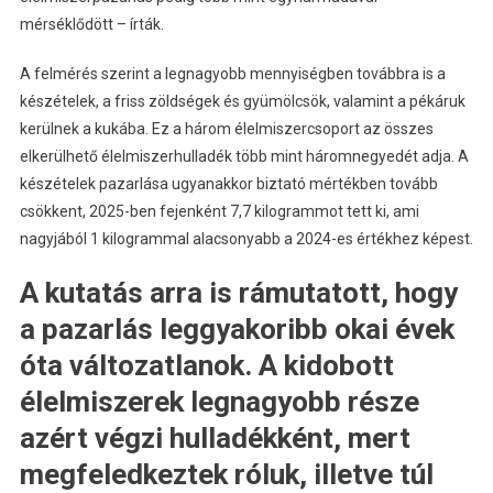
mérséklődött – írták.
A felmérés szerint a legnagyobb mennyiségben továbbra is a
készételek, a friss zöldségek és gyümölcsök, valamint a pékáruk
kerülnek a kukába. Ez a három élelmiszercsoport az összes
elkerülhető élelmiszerhulladék több mint háromnegyedét adja. A
készételek pazarlása ugyanakkor biztató mértékben tovább
csökkent, 2025-ben fejenként 7,7 kilogrammot tett ki, ami
nagyjából 1 kilogrammal alacsonyabb a 2024-es értékhez képest.
A kutatás arra is rámutatott, hogy
a pazarlás leggyakoribb okai évek
óta változatlanok. A kidobott
élelmiszerek legnagyobb része
azért végzi hulladékként, mert
megfeledkeztek róluk, illetve túl