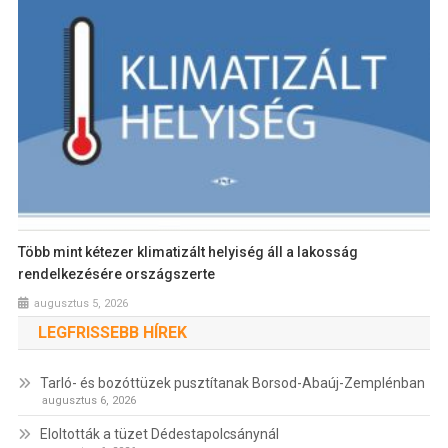
Több mint kétezer klimatizált helyiség áll a lakosság
rendelkezésére országszerte
augusztus 5, 2026
LEGFRISSEBB HÍREK
Tarló- és bozóttüzek pusztítanak Borsod-Abaúj-Zemplénban
augusztus 6, 2026
Eloltották a tüzet Dédestapolcsánynál