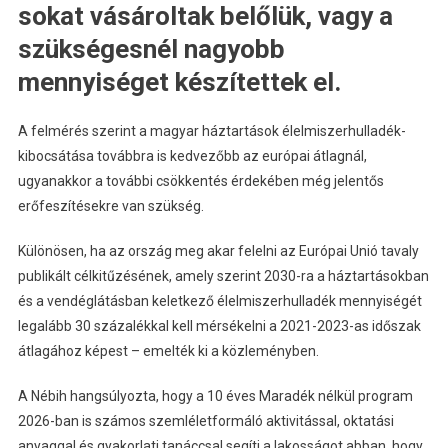
sokat vásároltak belőlük, vagy a
szükségesnél nagyobb
mennyiséget készítettek el.
A felmérés szerint a magyar háztartások élelmiszerhulladék-
kibocsátása továbbra is kedvezőbb az európai átlagnál,
ugyanakkor a további csökkentés érdekében még jelentős
erőfeszítésekre van szükség.
Különösen, ha az ország meg akar felelni az Európai Unió tavaly
publikált célkitűzésének, amely szerint 2030-ra a háztartásokban
és a vendéglátásban keletkező élelmiszerhulladék mennyiségét
legalább 30 százalékkal kell mérsékelni a 2021-2023-as időszak
átlagához képest – emelték ki a közleményben.
A Nébih hangsúlyozta, hogy a 10 éves Maradék nélkül program
2026-ban is számos szemléletformáló aktivitással, oktatási
anyaggal és gyakorlati tanáccsal segíti a lakosságot abban, hogy