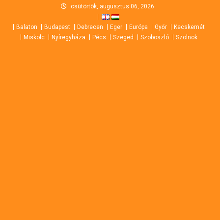
Skip
csütörtök, augusztus 06, 2026
to
Balaton
Budapest
Debrecen
Eger
Európa
Győr
Kecskemét
content
Miskolc
Nyíregyháza
Pécs
Szeged
Szoboszló
Szolnok