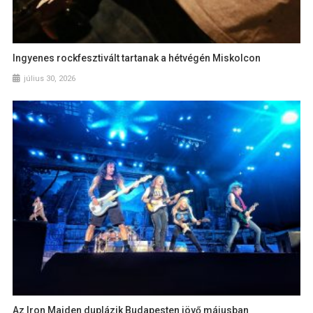
Ingyenes rockfesztivált tartanak a hétvégén Miskolcon
július 30, 2026
Az Iron Maiden duplázik Budapesten jövő májusban