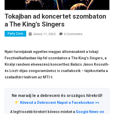
Tokajban ad koncertet szombaton
a The King’s Singers
Party Zone
Június 11, 2025
0 Comments
Nyári turnéjának egyetlen magyar állomásaként a tokaji
Fesztiválkatlanban lép fel szombaton a The King’s Singers, a
Királyi randevú elnevezésű koncerthez Balázs János Kossuth-
és Liszt-díjas zongoraművész is csatlakozik – tájékoztatta a
szabadtéri teátrum az MTI-t.
Ne maradj le a debreceni és országos hírekről!
Kövesd a Debreceni Napot a Facebookon >>
A legfrissebb hírekért kövess minket a
Google News-on