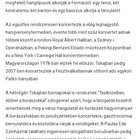
megfelelő hangtípusok alkotják a formációt: egy tenor, két
kontratenor, két bariton és egy basszus alkotja a társulatot.
Az együttes rendszeresen koncertezik a világ legnagyobb
hangversenytermeiben, évente több mint száz koncertet adnak
többek között a londoni Royal Albert Hallban, a Sydney-i
Operaházban, a Pekingi Nemzeti Előadó-művészeti Központban
és a New York-i Carnegie Hall koncerttermeiben.
Magyarországon 1978-ban léptek fel először, Tokajban pedig
2007-ben koncerteztek a Fesztiválkatlannak otthont adó egykori
Patkó-bányában.
A hétvégén Tokajban bornapokat is rendeznek “
Testközelben,
élőben a borászokkal
” szlogennel azért, hogy a látogatók közelről
ismerhessék meg a város hangulatát és borászati hagyományait.
A borászatokban és pincészetekben koncertekre, gasztronómiai
bemutatókra és kóstolókra várják a vendégeket. A Paulay Ede
Színháznál található ingyenesen látogatható borudvarban pedig