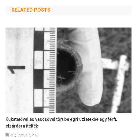
RELATED POSTS
Kukatetővel és vascsővel tört be egri üzletekbe egy férfi,
elzárásra ítélték
augusztus 7, 2026