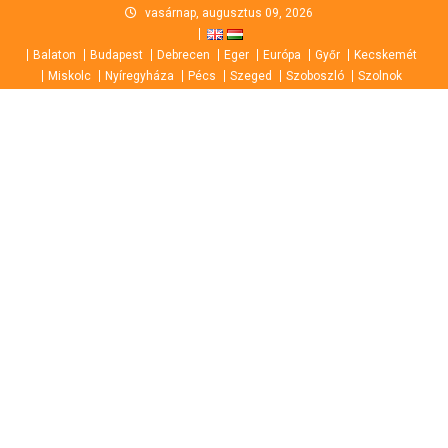
Skip
vasárnap, augusztus 09, 2026
to
Balaton
Budapest
Debrecen
Eger
Európa
Győr
Kecskemét
content
Miskolc
Nyíregyháza
Pécs
Szeged
Szoboszló
Szolnok