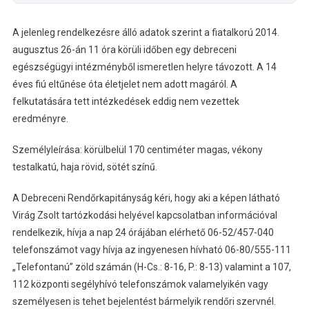
A jelenleg rendelkezésre álló adatok szerint a fiatalkorú 2014.
augusztus 26-án 11 óra körüli időben egy debreceni
egészségügyi intézményből ismeretlen helyre távozott. A 14
éves fiú eltűnése óta életjelet nem adott magáról. A
felkutatására tett intézkedések eddig nem vezettek
eredményre.
Személyleírása: körülbelül 170 centiméter magas, vékony
testalkatú, haja rövid, sötét színű.
A Debreceni Rendőrkapitányság kéri, hogy aki a képen látható
Virág Zsolt tartózkodási helyével kapcsolatban információval
rendelkezik, hívja a nap 24 órájában elérhető 06-52/457-040
telefonszámot vagy hívja az ingyenesen hívható 06-80/555-111
„Telefontanú” zöld számán (H-Cs.: 8-16, P.: 8-13) valamint a 107,
112 központi segélyhívó telefonszámok valamelyikén vagy
személyesen is tehet bejelentést bármelyik rendőri szervnél.