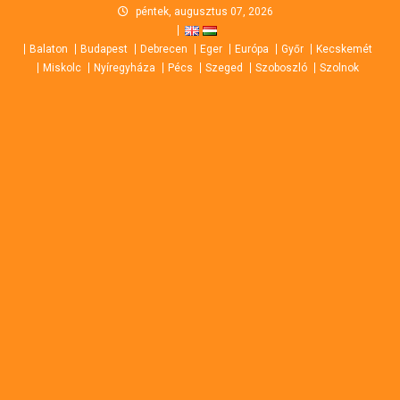
Skip
péntek, augusztus 07, 2026
to
Balaton
Budapest
Debrecen
Eger
Európa
Győr
Kecskemét
content
Miskolc
Nyíregyháza
Pécs
Szeged
Szoboszló
Szolnok