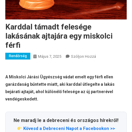
Karddal támadt felesége
lakásának ajtajára egy miskolci
férfi
Rendőrség
A
Május 7, 2025
Szóljon Hozzá
Karddal
Támadt
Felesége
A Miskolci Járási Ügyészség vádat emelt egy férfi ellen
Lakásának
garázdaság bűntette miatt, aki karddal ütlegelte a lakás
Ajtajára
bejárati ajtaját, ahol különélő felesége az új partnerével
Egy
vendégeskedett.
Miskolci
Férfi
Bejegyzéshez
Ne maradj le a debreceni és országos hírekről!
Kövesd a Debreceni Napot a Facebookon >>