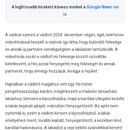
A legfrissebb hírekért kövess minket a
Google News-on
is
A vádirat szerint a vádlott 2024. december végén, éjjel, telefonon
videohívással beszélt a vejével, így látta, hogy különélő felesége
és annak új partnere vendégségben a lakásban tartózkodik. A
videohívás során a vádlott és felesége között szóváltás
keletkezett, a férj azzal fenyegette meg feleségét és annak
partnerét, hogy elmegy hozzájuk, levágja a fejüket.
Hajnalban a vádlott magához vett egy fél méter
pengehosszúságú kardot, megérkezett a miskolci társasházi
lakáshoz, bement a lépcsőházba, majd a karddal ütlegelni kezdte
a lakás bejárati ajtaját, miközben fenyegetőzött. Az ajtót nem
nyitották ki, ezért a vádlott kiment a lépcsőházból, a lakás
erkélyéhez ment, tovább kiabált, fenyegetőzött, a kezében lévő
karddal hadonászva. A lakásból a veje békítő szándékkal kiment