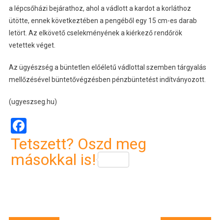
a lépcsőházi bejárathoz, ahol a vádlott a kardot a korláthoz
ütötte, ennek következtében a pengéből egy 15 cm-es darab
letört. Az elkövető cselekményének a kiérkező rendőrök
vetettek véget.
Az ügyészség a büntetlen előéletű vádlottal szemben tárgyalás
mellőzésével büntetővégzésben pénzbüntetést indítványozott.
(ugyeszseg.hu)
Facebook
Tetszett? Oszd meg
másokkal is!