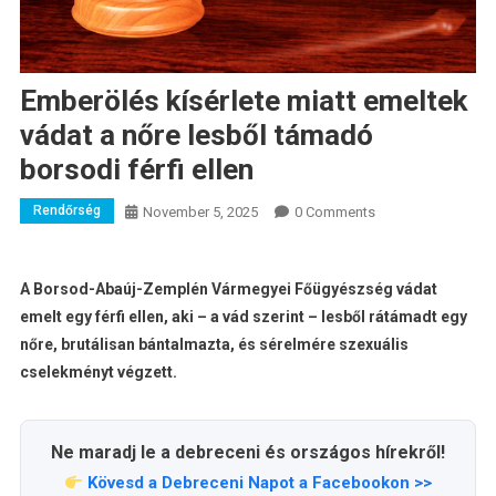
Emberölés kísérlete miatt emeltek
vádat a nőre lesből támadó
borsodi férfi ellen
Rendőrség
November 5, 2025
0 Comments
A Borsod-Abaúj-Zemplén Vármegyei Főügyészség vádat
emelt egy férfi ellen, aki – a vád szerint – lesből rátámadt egy
nőre, brutálisan bántalmazta, és sérelmére szexuális
cselekményt végzett.
Ne maradj le a debreceni és országos hírekről!
Kövesd a Debreceni Napot a Facebookon >>