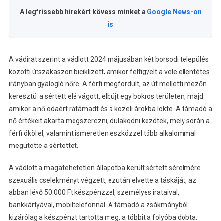
A legfrissebb hírekért kövess minket a
Google News-on
is
A vádirat szerint a vádlott 2024 májusában két borsodi település
közötti útszakaszon biciklizett, amikor felfigyelt a vele ellentétes
irányban gyalogló nőre. A férfi megfordult, az út melletti mezőn
keresztül a sértett elé vágott, elbújt egy bokros területen, majd
amikor a nő odaért rátámadt és a közeli árokba lökte. A támadó a
nő értékeit akarta megszerezni, dulakodni kezdtek, mely során a
férfi ököllel, valamint ismeretlen eszközzel több alkalommal
megütötte a sértettet.
A vádlott a magatehetetlen állapotba került sértett sérelmére
szexuális cselekményt végzett, ezután elvette a táskáját, az
abban lévő 50.000 Ft készpénzzel, személyes irataival,
bankkártyával, mobiltelefonnal. A támadó a zsákmányból
kizárólag a készpénzt tartotta meg, a többit a folyóba dobta.