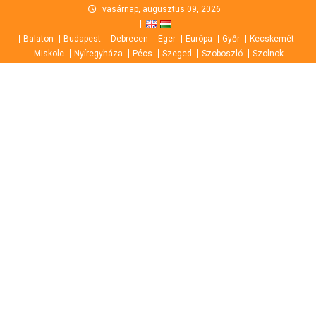
Skip
vasárnap, augusztus 09, 2026
to
Balaton
Budapest
Debrecen
Eger
Európa
Győr
Kecskemét
content
Miskolc
Nyíregyháza
Pécs
Szeged
Szoboszló
Szolnok