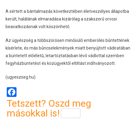
A sértett a bántalmazás következtében életveszélyes állapotba
került, halálának elmaradása kizárólag a szakszerű orvosi
beavatkozásnak volt köszönhető.
Az ügyészség a többszörösen minősülő emberölés bűntettének
kísérlete, és más bűncselekmények miatt benyújtott vádiratában
a büntetett előéletű, letartóztatásban lévő vádlottal szemben
fegyházbüntetést és közügyektől eltiltást indítványozott.
(ugyeszseg.hu)
Facebook
Tetszett? Oszd meg
másokkal is!