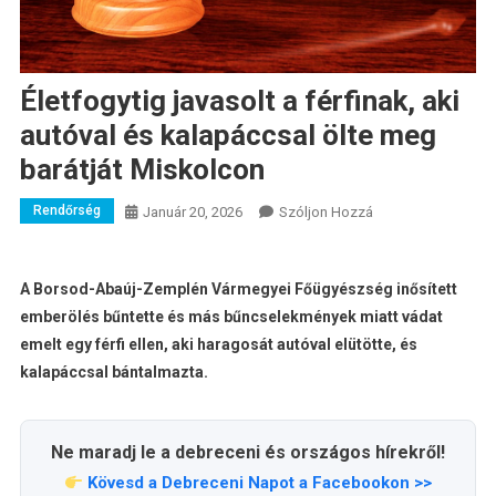
Életfogytig javasolt a férfinak, aki
autóval és kalapáccsal ölte meg
barátját Miskolcon
Rendőrség
A
Január 20, 2026
Szóljon Hozzá
Életfogytig
Javasolt
A
A Borsod-Abaúj-Zemplén Vármegyei Főügyészség inősített
Férfinak,
emberölés bűntette és más bűncselekmények miatt vádat
Aki
emelt egy férfi ellen, aki haragosát autóval elütötte, és
Autóval
kalapáccsal bántalmazta.
És
Kalapáccsal
Ölte
Ne maradj le a debreceni és országos hírekről!
Meg
Kövesd a Debreceni Napot a Facebookon >>
Barátját