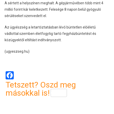
A sértett a helyszínen meghalt. A gépjárművében több mint 4
millió forint kár keletkezett. Felesége 8 napon belül gyógyuló
sérüléseket szenvedett el.
Az ügyészség a letartóztatásban lévő büntetlen előéletű
vádlottal szemben életfogytig tartó fegyházbüntetést és
közügyektől eltiltást indítványozott.
(ugyeszseg.hu)
Facebook
Tetszett? Oszd meg
másokkal is!