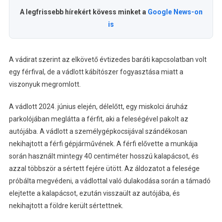
Miskolcon
A legfrissebb hírekért kövess minket a
Google News-on
Bejegyzéshez
is
A vádirat szerint az elkövető évtizedes baráti kapcsolatban volt
egy férfival, de a vádlott kábítószer fogyasztása miatt a
viszonyuk megromlott.
A vádlott 2024. június elején, délelőtt, egy miskolci áruház
parkolójában meglátta a férfit, aki a feleségével pakolt az
autójába. A vádlott a személygépkocsijával szándékosan
nekihajtott a férfi gépjárművének. A férfi elővette a munkája
során használt mintegy 40 centiméter hosszú kalapácsot, és
azzal többször a sértett fejére ütött. Az áldozatot a felesége
próbálta megvédeni, a vádlottal való dulakodása során a támadó
elejtette a kalapácsot, ezután visszaült az autójába, és
nekihajtott a földre került sértettnek.