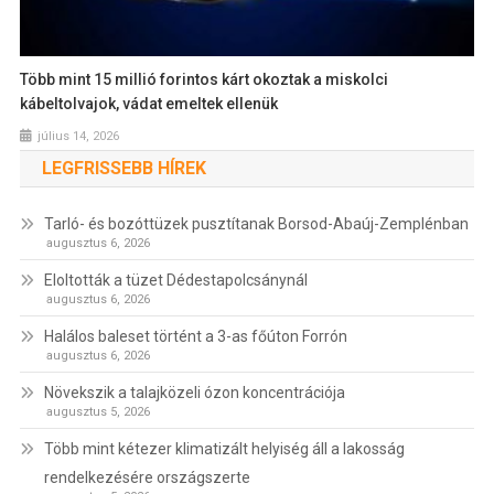
Több mint 15 millió forintos kárt okoztak a miskolci
kábeltolvajok, vádat emeltek ellenük
július 14, 2026
LEGFRISSEBB HÍREK
Tarló- és bozóttüzek pusztítanak Borsod-Abaúj-Zemplénban
augusztus 6, 2026
Eloltották a tüzet Dédestapolcsánynál
augusztus 6, 2026
Halálos baleset történt a 3-as főúton Forrón
augusztus 6, 2026
Növekszik a talajközeli ózon koncentrációja
augusztus 5, 2026
Több mint kétezer klimatizált helyiség áll a lakosság
rendelkezésére országszerte