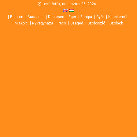
Skip
csütörtök, augusztus 06, 2026
to
Balaton
Budapest
Debrecen
Eger
Európa
Győr
Kecskemét
content
Miskolc
Nyíregyháza
Pécs
Szeged
Szoboszló
Szolnok