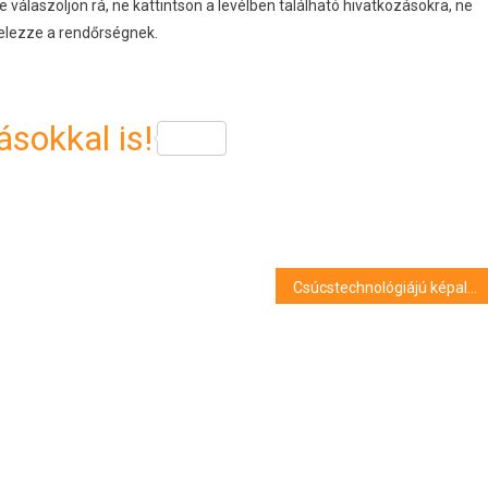
 válaszoljon rá, ne kattintson a levélben található hivatkozásokra, ne
 jelezze a rendőrségnek.
sokkal is!
Csúcstechnológiájú képalkotó diagnosztikai berendezést helyeztek üzembe Pécsen