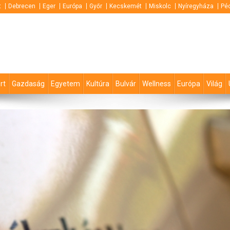
t
Debrecen
Eger
Európa
Győr
Kecskemét
Miskolc
Nyíregyháza
Pé
rt
Gazdaság
Egyetem
Kultúra
Bulvár
Wellness
Európa
Világ