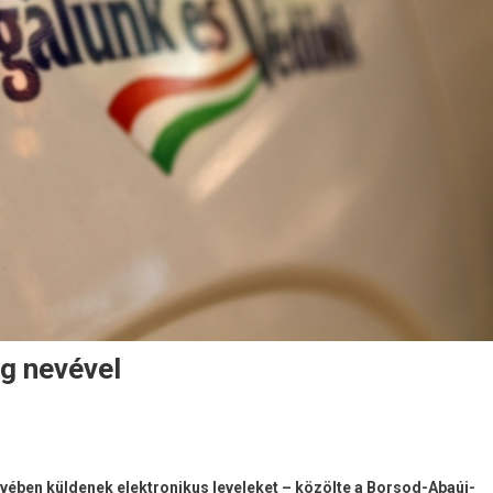
ég nevével
ében küldenek elektronikus leveleket – közölte a Borsod-Abaúj-