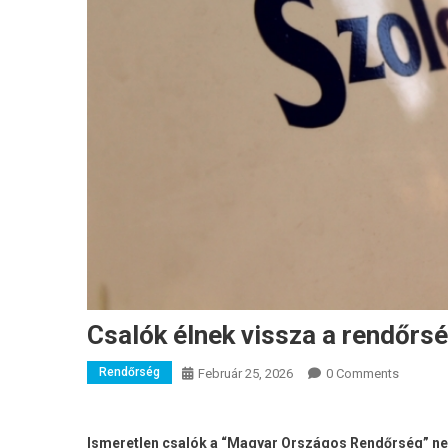
Csalók élnek vissza a rendőrs
Rendőrség
Február 25, 2026
0 Comments
Ismeretlen csalók a “Magyar Országos Rendőrség” nev