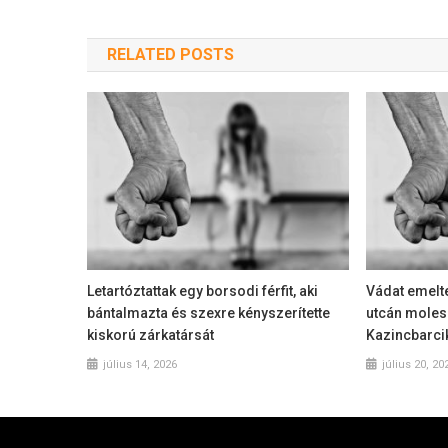
RELATED POSTS
Letartóztattak egy borsodi férfit, aki
Vádat emeltek
bántalmazta és szexre kényszerítette
utcán molesz
kiskorú zárkatársát
Kazincbarci
július 14, 2026
július 20, 20