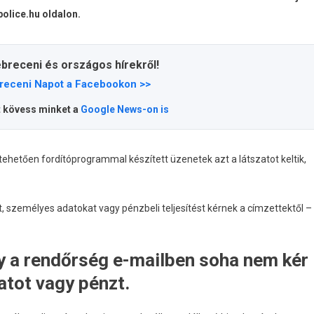
olice.hu oldalon.
ebreceni és országos hírekről!
receni Napot a Facebookon >>
t kövess minket a
Google News-on is
ltehetően fordítóprogrammal készített üzenetek azt a látszatot keltik,
, személyes adatokat vagy pénzbeli teljesítést kérnek a címzettektől –
gy a rendőrség e-mailben soha nem kér
atot vagy pénzt.