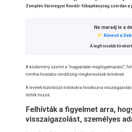
Zemplén Vármegyei Rendőr-főkapitányság szerdán a p
Ne maradj le a d
Kövesd a Deb
A legfrissebb hírekér
A közlemény szerint a
“magyartalan megfogalmazású”
, fe
mintha hivatalos rendőrségi megkeresések lennének.
A levelek különböző indokokra hivatkozva visszaigazolást
tették hozzá.
Felhívták a figyelmet arra, ho
visszaigazolást, személyes ad