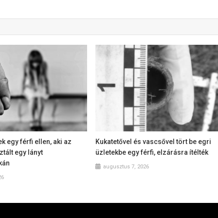
 egy férfi ellen, aki az
Kukatetővel és vascsővel tört be egri
tált egy lányt
üzletekbe egy férfi, elzárásra ítélték
kán
augusztus 7, 2026
26