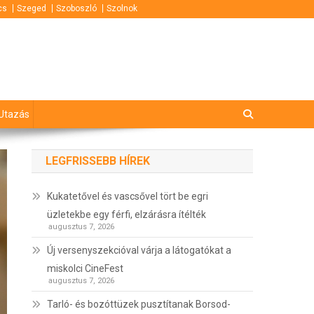
cs
Szeged
Szoboszló
Szolnok
Utazás
LEGFRISSEBB HÍREK
Kukatetővel és vascsővel tört be egri
üzletekbe egy férfi, elzárásra ítélték
augusztus 7, 2026
Új versenyszekcióval várja a látogatókat a
miskolci CineFest
augusztus 7, 2026
Tarló- és bozóttüzek pusztítanak Borsod-