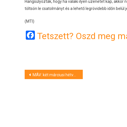
Hangsúlyozták, hogy ha valaki ilyen üzenetet kap, akkor ne
töltsön le csatolmányt és a lehető legrövidebb időn belül
(MTI)
Facebook
Tetszett? Oszd meg má
Bejegyzés
MÁV: két márciusi hétvégén szünetelni fog a vasúti forgalom a Déli pályaudvaron
navigáció