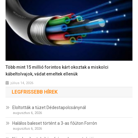
Több mint 15 millió forintos kárt okoztak a miskolci
kábeltolvajok, vádat emeltek ellenük
július 14, 2026
LEGFRISSEBB HÍREK
Eloltották a tüzet Dédestapolcsánynál
augusztus 6, 2026
Halálos baleset történt a 3-as főúton Forrón
augusztus 6, 2026