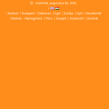
Skip
csütörtök, augusztus 06, 2026
to
Balaton
Budapest
Debrecen
Eger
Európa
Győr
Kecskemét
content
Miskolc
Nyíregyháza
Pécs
Szeged
Szoboszló
Szolnok