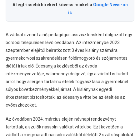
A legfrissebb hírekért kövess minket a
Google News-on
is
A vádirat szerint a nő pedagógus asszisztensként dolgozott egy
borsodi településen lévő óvodában. Az intézménybe 2023.
szeptember elejétől beiratkozott 3 éves kislány számára
gyermekorvosi szakrendelésen földimogyoró és szójamentes
diétát írtak elő. Édesanyja közléséből az óvoda
intézményvezetője, valamennyi dolgozó, így a vádlott is tudott
arról, hogy allergén tartalmú ételek fogyasztása a gyermeknél
súlyos következményekkel járhat. A kislánynak egyedi
étkeztetést biztosítottak, az édesanya vitte be az ételt és az
evőeszközöket.
Az óvodában 2024. március elején névnapi rendezvényt
tartottak, a szülők nassolni valókat vittek be. Ezt követően a
vádlott a megmaradt nassolni valókból délelőtt 2 szál sóspálcikát