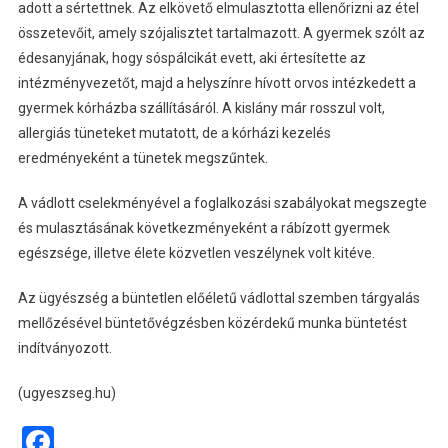
adott a sértettnek. Az elkövető elmulasztotta ellenőrizni az étel
összetevőit, amely szójalisztet tartalmazott. A gyermek szólt az
édesanyjának, hogy sóspálcikát evett, aki értesítette az
intézményvezetőt, majd a helyszínre hívott orvos intézkedett a
gyermek kórházba szállításáról. A kislány már rosszul volt,
allergiás tüneteket mutatott, de a kórházi kezelés
eredményeként a tünetek megszűntek.
A vádlott cselekményével a foglalkozási szabályokat megszegte
és mulasztásának következményeként a rábízott gyermek
egészsége, illetve élete közvetlen veszélynek volt kitéve.
Az ügyészség a büntetlen előéletű vádlottal szemben tárgyalás
mellőzésével büntetővégzésben közérdekű munka büntetést
indítványozott.
(ugyeszseg.hu)
Facebook