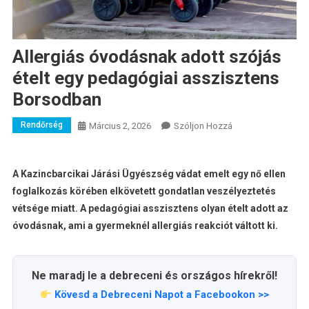
Allergiás óvodásnak adott szójás
ételt egy pedagógiai asszisztens
Borsodban
Rendőrség
A
Március 2, 2026
Szóljon Hozzá
Allergiás
Óvodásnak
Adott
A Kazincbarcikai Járási Ügyészség vádat emelt egy nő ellen
Szójás
foglalkozás körében elkövetett gondatlan veszélyeztetés
Ételt
vétsége miatt. A pedagógiai asszisztens olyan ételt adott az
Egy
óvodásnak, ami a gyermeknél allergiás reakciót váltott ki.
Pedagógiai
Asszisztens
Borsodban
Ne maradj le a debreceni és országos hírekről!
Bejegyzéshez
Kövesd a Debreceni Napot a Facebookon >>