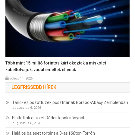
Több mint 15 millió forintos kárt okoztak a miskolci
kábeltolvajok, vádat emeltek ellenük
július 14, 2026
LEGFRISSEBB HÍREK
Tarló- és bozóttüzek pusztítanak Borsod-Abaúj-Zemplénban
augusztus 6, 2026
Eloltották a tüzet Dédestapolcsánynál
augusztus 6, 2026
Halálos baleset történt a 3-as főúton Forrón