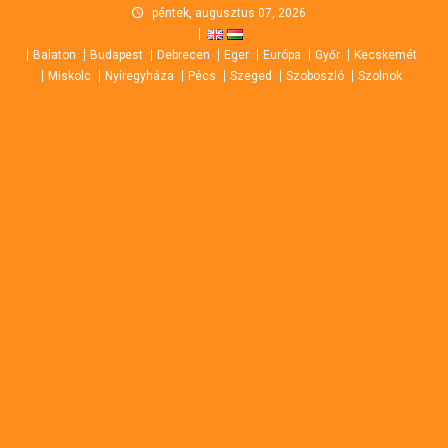
Skip
péntek, augusztus 07, 2026
to
Balaton
Budapest
Debrecen
Eger
Európa
Győr
Kecskemét
content
Miskolc
Nyíregyháza
Pécs
Szeged
Szoboszló
Szolnok