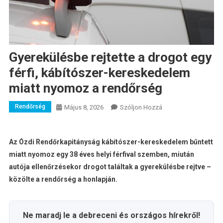
Gyerekülésbe rejtette a drogot egy
férfi, kábítószer-kereskedelem
miatt nyomoz a rendőrség
Rendőrség
A
Május 8, 2026
Szóljon Hozzá
Gyerekülésbe
Rejtette
A
Az Ózdi Rendőrkapitányság kábítószer-kereskedelem bűntett
Drogot
miatt nyomoz egy 38 éves helyi férfival szemben, miután
Egy
autója ellenőrzésekor drogot találtak a gyerekülésbe rejtve –
Férfi,
közölte a rendőrség a honlapján.
Kábítószer-
Kereskedelem
Miatt
Ne maradj le a debreceni és országos hírekről!
Nyomoz