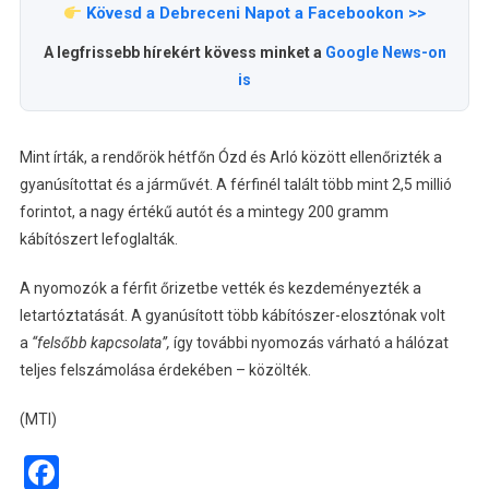
Kövesd a Debreceni Napot a Facebookon >>
A
Rendőrség
A legfrissebb hírekért kövess minket a
Google News-on
Bejegyzéshez
is
Mint írták, a rendőrök hétfőn Ózd és Arló között ellenőrizték a
gyanúsítottat és a járművét. A férfinél talált több mint 2,5 millió
forintot, a nagy értékű autót és a mintegy 200 gramm
kábítószert lefoglalták.
A nyomozók a férfit őrizetbe vették és kezdeményezték a
letartóztatását. A gyanúsított több kábítószer-elosztónak volt
a
“felsőbb kapcsolata”,
így további nyomozás várható a hálózat
teljes felszámolása érdekében – közölték.
(MTI)
Facebook