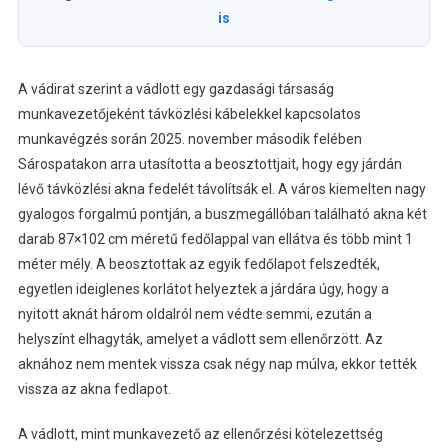
is
A vádirat szerint a vádlott egy gazdasági társaság
munkavezetőjeként távközlési kábelekkel kapcsolatos
munkavégzés során 2025. november második felében
Sárospatakon arra utasította a beosztottjait, hogy egy járdán
lévő távközlési akna fedelét távolítsák el. A város kiemelten nagy
gyalogos forgalmú pontján, a buszmegállóban található akna két
darab 87×102 cm méretű fedőlappal van ellátva és több mint 1
méter mély. A beosztottak az egyik fedőlapot felszedték,
egyetlen ideiglenes korlátot helyeztek a járdára úgy, hogy a
nyitott aknát három oldalról nem védte semmi, ezután a
helyszínt elhagyták, amelyet a vádlott sem ellenőrzött. Az
aknához nem mentek vissza csak négy nap múlva, ekkor tették
vissza az akna fedlapot.
A vádlott, mint munkavezető az ellenőrzési kötelezettség