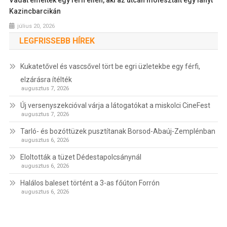
Vádat emeltek egy férfi ellen, aki az utcán molesztált egy lányt
Kazincbarcikán
július 20, 2026
LEGFRISSEBB HÍREK
Kukatetővel és vascsővel tört be egri üzletekbe egy férfi,
elzárásra ítélték
augusztus 7, 2026
Új versenyszekcióval várja a látogatókat a miskolci CineFest
augusztus 7, 2026
Tarló- és bozóttüzek pusztítanak Borsod-Abaúj-Zemplénban
augusztus 6, 2026
Eloltották a tüzet Dédestapolcsánynál
augusztus 6, 2026
Halálos baleset történt a 3-as főúton Forrón
augusztus 6, 2026