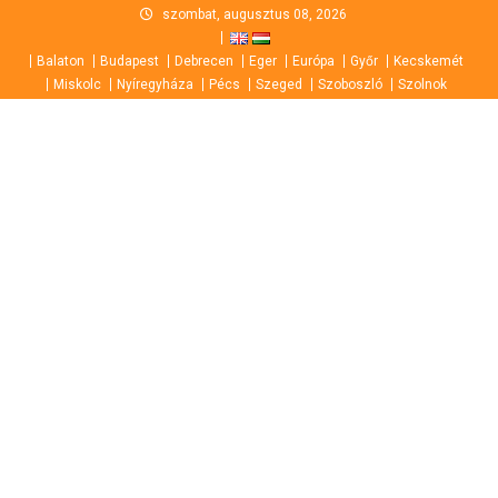
Skip
szombat, augusztus 08, 2026
to
Balaton
Budapest
Debrecen
Eger
Európa
Győr
Kecskemét
content
Miskolc
Nyíregyháza
Pécs
Szeged
Szoboszló
Szolnok