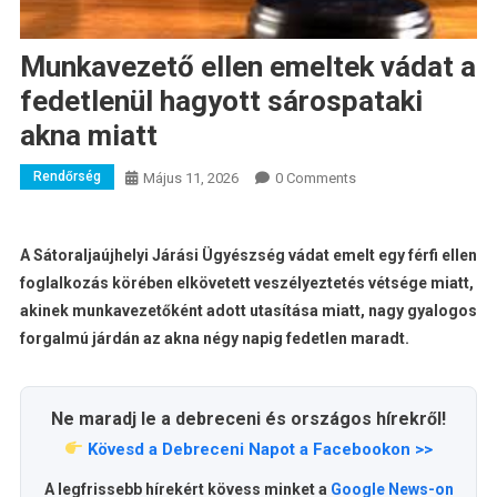
Munkavezető ellen emeltek vádat a
fedetlenül hagyott sárospataki
akna miatt
Rendőrség
Május 11, 2026
0 Comments
A Sátoraljaújhelyi Járási Ügyészség vádat emelt egy férfi ellen
foglalkozás körében elkövetett veszélyeztetés vétsége miatt,
akinek munkavezetőként adott utasítása miatt, nagy gyalogos
forgalmú járdán az akna négy napig fedetlen maradt.
Ne maradj le a debreceni és országos hírekről!
Kövesd a Debreceni Napot a Facebookon >>
A legfrissebb hírekért kövess minket a
Google News-on