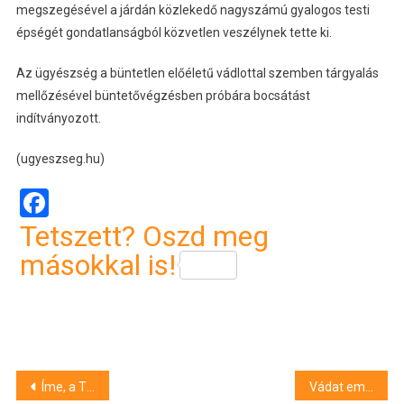
megszegésével a járdán közlekedő nagyszámú gyalogos testi
épségét gondatlanságból közvetlen veszélynek tette ki.
Az ügyészség a büntetlen előéletű vádlottal szemben tárgyalás
mellőzésével büntetővégzésben próbára bocsátást
indítványozott.
(ugyeszseg.hu)
Facebook
Tetszett? Oszd meg
másokkal is!
Bejegyzés
Íme, a Tisza-kormány szóvivői
Vádat emeltek egy bősár­ká­nyi pár ellen emberkereskedelem és kényszermunka miatt