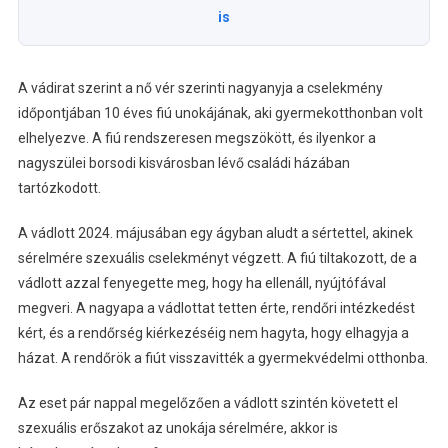
is
A vádirat szerint a nő vér szerinti nagyanyja a cselekmény
időpontjában 10 éves fiú unokájának, aki gyermekotthonban volt
elhelyezve. A fiú rendszeresen megszökött, és ilyenkor a
nagyszülei borsodi kisvárosban lévő családi házában
tartózkodott.
A vádlott 2024. májusában egy ágyban aludt a sértettel, akinek
sérelmére szexuális cselekményt végzett. A fiú tiltakozott, de a
vádlott azzal fenyegette meg, hogy ha ellenáll, nyújtófával
megveri. A nagyapa a vádlottat tetten érte, rendőri intézkedést
kért, és a rendőrség kiérkezéséig nem hagyta, hogy elhagyja a
házat. A rendőrök a fiút visszavitték a gyermekvédelmi otthonba.
Az eset pár nappal megelőzően a vádlott szintén követett el
szexuális erőszakot az unokája sérelmére, akkor is