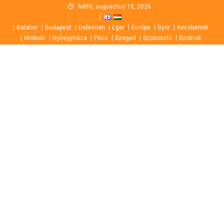
Skip
hétfő, augusztus 10, 2026
to
Balaton
Budapest
Debrecen
Eger
Európa
Győr
Kecskemét
content
Miskolc
Nyíregyháza
Pécs
Szeged
Szoboszló
Szolnok