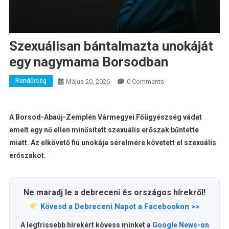
Szexuálisan bántalmazta unokáját
egy nagymama Borsodban
Rendőrség
Május 20, 2026
0 Comments
A Borsod-Abaúj-Zemplén Vármegyei Főügyészség vádat
emelt egy nő ellen minősített szexuális erőszak bűntette
miatt. Az elkövető fiú unokája sérelmére követett el szexuális
erőszakot.
Ne maradj le a debreceni és országos hírekről!
Kövesd a Debreceni Napot a Facebookon >>
A legfrissebb hírekért kövess minket a
Google News-on