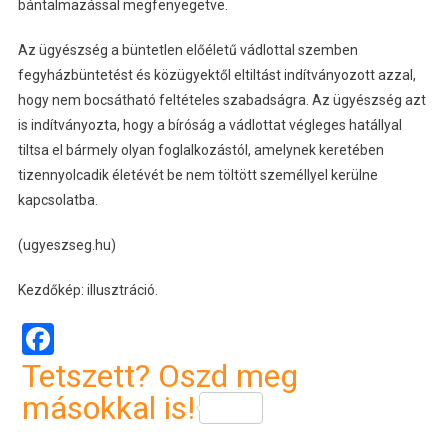
bántalmazással megfenyegetve.
Az ügyészség a büntetlen előéletű vádlottal szemben
fegyházbüntetést és közügyektől eltiltást indítványozott azzal,
hogy nem bocsátható feltételes szabadságra. Az ügyészség azt
is indítványozta, hogy a bíróság a vádlottat végleges hatállyal
tiltsa el bármely olyan foglalkozástól, amelynek keretében
tizennyolcadik életévét be nem töltött személlyel kerülne
kapcsolatba.
(ugyeszseg.hu)
Kezdőkép: illusztráció.
Facebook
Tetszett? Oszd meg
másokkal is!