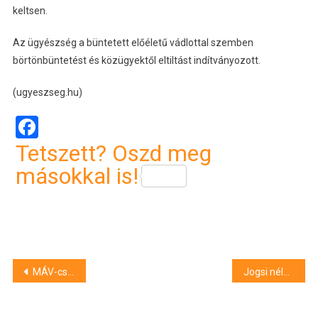
keltsen.
Az ügyészség a büntetett előéletű vádlottal szemben
börtönbüntetést és közügyektől eltiltást indítványozott.
(ugyeszseg.hu)
Facebook
Tetszett? Oszd meg
másokkal is!
Bejegyzés
MÁV-csoport: sűrűbb, ütemes és vonatokhoz hangolt buszhálózat indul a Mátrában
Jogsi nélkül okozott balesetet Győr mellett, majd rendszám nélkül menekült el
navigáció