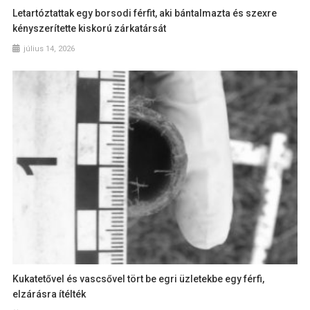
Letartóztattak egy borsodi férfit, aki bántalmazta és szexre
kényszerítette kiskorú zárkatársát
július 14, 2026
Kukatetővel és vascsővel tört be egri üzletekbe egy férfi,
elzárásra ítélték