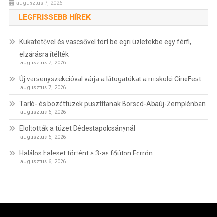
augusztus 7, 2026
LEGFRISSEBB HÍREK
Kukatetővel és vascsővel tört be egri üzletekbe egy férfi,
elzárásra ítélték
augusztus 7, 2026
Új versenyszekcióval várja a látogatókat a miskolci CineFest
augusztus 7, 2026
Tarló- és bozóttüzek pusztítanak Borsod-Abaúj-Zemplénban
augusztus 6, 2026
Eloltották a tüzet Dédestapolcsánynál
augusztus 6, 2026
Halálos baleset történt a 3-as főúton Forrón
augusztus 6, 2026