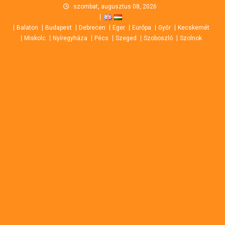
Skip
szombat, augusztus 08, 2026
to
Balaton
Budapest
Debrecen
Eger
Európa
Győr
Kecskemét
content
Miskolc
Nyíregyháza
Pécs
Szeged
Szoboszló
Szolnok