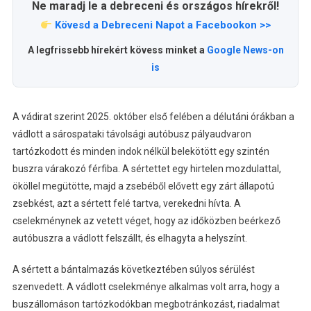
Ne maradj le a debreceni és országos hírekről!
Kövesd a Debreceni Napot a Facebookon >>
A legfrissebb hírekért kövess minket a
Google News-on
is
A vádirat szerint 2025. október első felében a délutáni órákban a
vádlott a sárospataki távolsági autóbusz pályaudvaron
tartózkodott és minden indok nélkül belekötött egy szintén
buszra várakozó férfiba. A sértettet egy hirtelen mozdulattal,
ököllel megütötte, majd a zsebéből elővett egy zárt állapotú
zsebkést, azt a sértett felé tartva, verekedni hívta. A
cselekménynek az vetett véget, hogy az időközben beérkező
autóbuszra a vádlott felszállt, és elhagyta a helyszínt.
A sértett a bántalmazás következtében súlyos sérülést
szenvedett. A vádlott cselekménye alkalmas volt arra, hogy a
buszállomáson tartózkodókban megbotránkozást, riadalmat