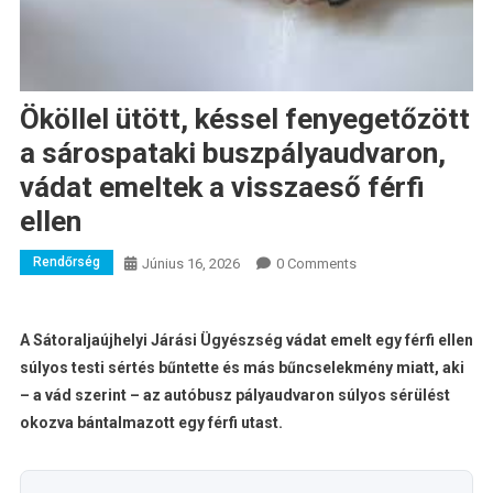
Ököllel ütött, késsel fenyegetőzött
a sárospataki buszpályaudvaron,
vádat emeltek a visszaeső férfi
ellen
Rendőrség
Június 16, 2026
0 Comments
A Sátoraljaújhelyi Járási Ügyészség vádat emelt egy férfi ellen
súlyos testi sértés bűntette és más bűncselekmény miatt, aki
– a vád szerint – az autóbusz pályaudvaron súlyos sérülést
okozva bántalmazott egy férfi utast.