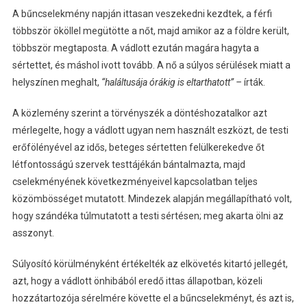
A bűncselekmény napján ittasan veszekedni kezdtek, a férfi
többször ököllel megütötte a nőt, majd amikor az a földre került,
többször megtaposta. A vádlott ezután magára hagyta a
sértettet, és máshol ivott tovább. A nő a súlyos sérülések miatt a
helyszínen meghalt,
“haláltusája órákig is eltarthatott” –
írták.
A közlemény szerint a törvényszék a döntéshozatalkor azt
mérlegelte, hogy a vádlott ugyan nem használt eszközt, de testi
erőfölényével az idős, beteges sértetten felülkerekedve őt
létfontosságú szervek testtájékán bántalmazta, majd
cselekményének következményeivel kapcsolatban teljes
közömbösséget mutatott. Mindezek alapján megállapítható volt,
hogy szándéka túlmutatott a testi sértésen; meg akarta ölni az
asszonyt.
Súlyosító körülményként értékelték az elkövetés kitartó jellegét,
azt, hogy a vádlott önhibából eredő ittas állapotban, közeli
hozzátartozója sérelmére követte el a bűncselekményt, és azt is,