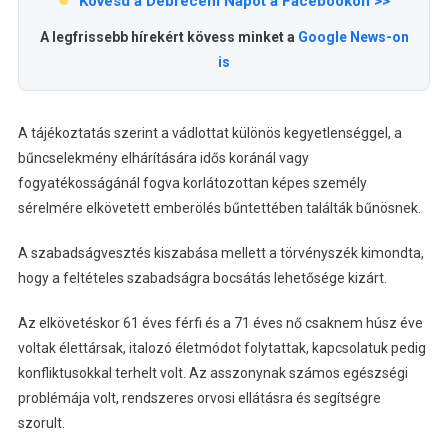
Kövesd a Debreceni Napot a Facebookon >>
A legfrissebb hírekért kövess minket a
Google News-on
is
A tájékoztatás szerint a vádlottat különös kegyetlenséggel, a
bűncselekmény elhárítására idős koránál vagy
fogyatékosságánál fogva korlátozottan képes személy
sérelmére elkövetett emberölés bűntettében találták bűnösnek.
A szabadságvesztés kiszabása mellett a törvényszék kimondta,
hogy a feltételes szabadságra bocsátás lehetősége kizárt.
Az elkövetéskor 61 éves férfi és a 71 éves nő csaknem húsz éve
voltak élettársak, italozó életmódot folytattak, kapcsolatuk pedig
konfliktusokkal terhelt volt. Az asszonynak számos egészségi
problémája volt, rendszeres orvosi ellátásra és segítségre
szorult.