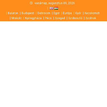
Skip
vasárnap, augusztus 09, 2026
to
Balaton
Budapest
Debrecen
Eger
Európa
Győr
Kecskemét
content
Miskolc
Nyíregyháza
Pécs
Szeged
Szoboszló
Szolnok