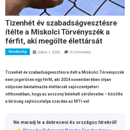
Tizenhét év szabadságvesztésre
ítélte a Miskolci Törvényszék a
férfit, aki megölte élettársát
Rendőrség
Július 1, 2026
0 Comments
Tizenhét év szabadságvesztésre ítélt a Miskolci Törvényszék
nem jogerősen egy férfit, aki 2024 novemberében olyan
súlyosan bántalmazta élettársát sajószentpéteri
otthonukban, hogy az asszony belehalt sérüléseibe – közölte
a bíróság sajtóosztálya szerdán az MTI-vel.
Ne maradj le a debreceni és országos hírekről!