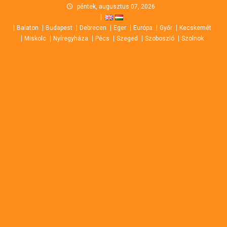
Skip
péntek, augusztus 07, 2026
to
Balaton
Budapest
Debrecen
Eger
Európa
Győr
Kecskemét
content
Miskolc
Nyíregyháza
Pécs
Szeged
Szoboszló
Szolnok