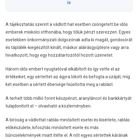
is
A tájékoztatás szerint a vádlott hat esetben csöngetett be idős
emberek miskolci otthonába, hogy tőlük pénzt szerezzen. Egyes
esetekben önkormányzati dolgozónak adta ki magát, gondosórát
és táplálék-kiegészítőt kínált, máskor aláírásgyűjtésre vagy arra
hivatkozott, hogy egy hozzátartozótól hozott üzenetet.
Három idős embert nyugtatóval elkábított és így vette el az
értékeiket, egy sértettet az ágyra lökött és befogta a száját, míg
két esetben a sértett ébersége hiúsította meg a rablást.
A terhelt több millió forint készpénzt, aranyláncot és bankkártyát
tulajdonított el – olvasható a közleményben.
A bíróság a vádlottat rablás minősített esetei és kísérlete, rablás
előkészülete, kifosztás minősített esete és más
bűncselekmények miatt ítélte el. A nőt egyes sértettek kárának