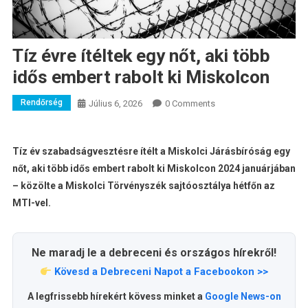
Tíz évre ítéltek egy nőt, aki több
idős embert rabolt ki Miskolcon
Rendőrség
Július 6, 2026
0 Comments
Tíz év szabadságvesztésre ítélt a Miskolci Járásbíróság egy
nőt, aki több idős embert rabolt ki Miskolcon 2024 januárjában
– közölte a Miskolci Törvényszék sajtóosztálya hétfőn az
MTI-vel.
Ne maradj le a debreceni és országos hírekről!
Kövesd a Debreceni Napot a Facebookon >>
A legfrissebb hírekért kövess minket a
Google News-on