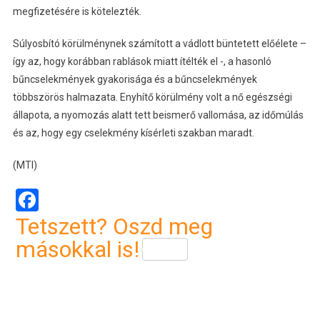
megfizetésére is kötelezték.
Súlyosbító körülménynek számított a vádlott büntetett előélete –
így az, hogy korábban rablások miatt ítélték el -, a hasonló
bűncselekmények gyakorisága és a bűncselekmények
többszörös halmazata. Enyhítő körülmény volt a nő egészségi
állapota, a nyomozás alatt tett beismerő vallomása, az időmúlás
és az, hogy egy cselekmény kísérleti szakban maradt.
(MTI)
Facebook
Tetszett? Oszd meg
másokkal is!