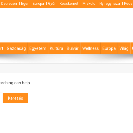
Debrecen
Eger
Európa
Győr
Kecskemét
Miskolc
Nyíregyháza
Pécs
rt
Gazdaság
Egyetem
Kultúra
Bulvár
Wellness
Európa
Világ
arching can help.