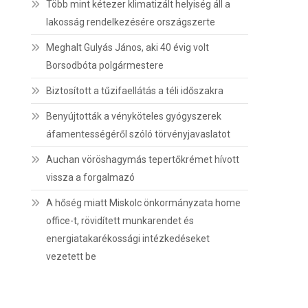
Több mint kétezer klimatizált helyiség áll a
lakosság rendelkezésére országszerte
Meghalt Gulyás János, aki 40 évig volt
Borsodbóta polgármestere
Biztosított a tűzifaellátás a téli időszakra
Benyújtották a vényköteles gyógyszerek
áfamentességéről szóló törvényjavaslatot
Auchan vöröshagymás tepertőkrémet hívott
vissza a forgalmazó
A hőség miatt Miskolc önkormányzata home
office-t, rövidített munkarendet és
energiatakarékossági intézkedéseket
vezetett be