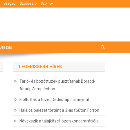
Szeged
Szoboszló
Szolnok
Utazás
LEGFRISSEBB HÍREK
Tarló- és bozóttüzek pusztítanak Borsod-
Abaúj-Zemplénban
Eloltották a tüzet Dédestapolcsánynál
Halálos baleset történt a 3-as főúton Forrón
Növekszik a talajközeli ózon koncentrációja