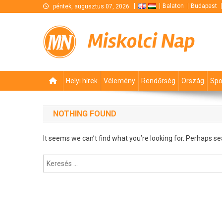
Skip
Balaton
Budapest
péntek, augusztus 07, 2026
to
content
Miskolci Nap
Helyi hírek
Vélemény
Rendőrség
Ország
Spo
NOTHING FOUND
It seems we can’t find what you’re looking for. Perhaps se
Keresés: