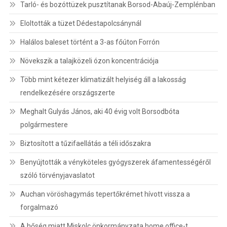
Tarló- és bozóttüzek pusztítanak Borsod-Abaúj-Zemplénban
Eloltották a tüzet Dédestapolcsánynál
Halálos baleset történt a 3-as főúton Forrón
Növekszik a talajközeli ózon koncentrációja
Több mint kétezer klimatizált helyiség áll a lakosság
rendelkezésére országszerte
Meghalt Gulyás János, aki 40 évig volt Borsodbóta
polgármestere
Biztosított a tűzifaellátás a téli időszakra
Benyújtották a vényköteles gyógyszerek áfamentességéről
szóló törvényjavaslatot
Auchan vöröshagymás tepertőkrémet hívott vissza a
forgalmazó
A hőség miatt Miskolc önkormányzata home office-t,