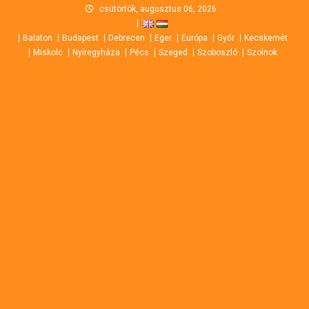
Skip
csütörtök, augusztus 06, 2026
to
Balaton
Budapest
Debrecen
Eger
Európa
Győr
Kecskemét
content
Miskolc
Nyíregyháza
Pécs
Szeged
Szoboszló
Szolnok