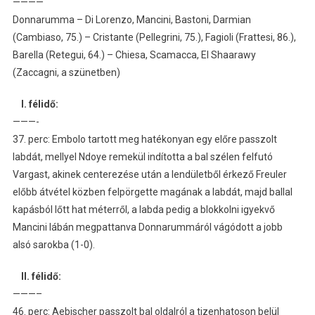
————
Donnarumma – Di Lorenzo, Mancini, Bastoni, Darmian
(Cambiaso, 75.) – Cristante (Pellegrini, 75.), Fagioli (Frattesi, 86.),
Barella (Retegui, 64.) – Chiesa, Scamacca, El Shaarawy
(Zaccagni, a szünetben)
I. félidő:
———-
37. perc: Embolo tartott meg hatékonyan egy előre passzolt
labdát, mellyel Ndoye remekül indította a bal szélen felfutó
Vargast, akinek centerezése után a lendületből érkező Freuler
előbb átvétel közben felpörgette magának a labdát, majd ballal
kapásból lőtt hat méterről, a labda pedig a blokkolni igyekvő
Mancini lábán megpattanva Donnarummáról vágódott a jobb
alsó sarokba (1-0).
II. félidő:
———–
46. perc: Aebischer passzolt bal oldalról a tizenhatoson belül