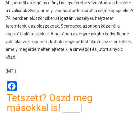
60. perctől a kétgólos előnyt is figyelembe véve átadta a területet
a riválisnak Svájc, amely ráadásul betömörült a saját kapuja elé. A
74. percben először sikerült igazán veszélyes helyzetet
teremteniük az olaszoknak, Scamacca azonban közelről a
kapufát találta csak el. A hajrában az egyre inkább kedvetlenné
váló olaszok már nem tudtak meglepetést okozni az ellenfélnek,
amely megérdemelten ejtette ki a címvédőt és jutott a nyolc
közé.
(MTI)
Facebook
Tetszett? Oszd meg
másokkal is!