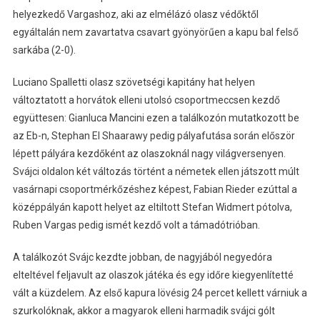
helyezkedő Vargashoz, aki az elmélázó olasz védőktől
egyáltalán nem zavartatva csavart gyönyörűen a kapu bal felső
sarkába (2-0).
Luciano Spalletti olasz szövetségi kapitány hat helyen
változtatott a horvátok elleni utolsó csoportmeccsen kezdő
együttesen: Gianluca Mancini ezen a találkozón mutatkozott be
az Eb-n, Stephan El Shaarawy pedig pályafutása során először
lépett pályára kezdőként az olaszoknál nagy világversenyen.
Svájci oldalon két változás történt a németek ellen játszott múlt
vasárnapi csoportmérkőzéshez képest, Fabian Rieder ezúttal a
középpályán kapott helyet az eltiltott Stefan Widmert pótolva,
Ruben Vargas pedig ismét kezdő volt a támadótrióban.
A találkozót Svájc kezdte jobban, de nagyjából negyedóra
elteltével feljavult az olaszok játéka és egy időre kiegyenlítetté
vált a küzdelem. Az első kapura lövésig 24 percet kellett várniuk a
szurkolóknak, akkor a magyarok elleni harmadik svájci gólt