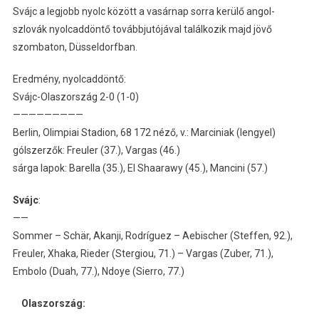
Svájc a legjobb nyolc között a vasárnap sorra kerülő angol-
szlovák nyolcaddöntő továbbjutójával találkozik majd jövő
szombaton, Düsseldorfban.
Eredmény, nyolcaddöntő:
Svájc-Olaszország 2-0 (1-0)
—————————
Berlin, Olimpiai Stadion, 68 172 néző, v.: Marciniak (lengyel)
gólszerzők: Freuler (37.), Vargas (46.)
sárga lapok: Barella (35.), El Shaarawy (45.), Mancini (57.)
Svájc
:
——
Sommer – Schär, Akanji, Rodríguez – Aebischer (Steffen, 92.),
Freuler, Xhaka, Rieder (Stergiou, 71.) – Vargas (Zuber, 71.),
Embolo (Duah, 77.), Ndoye (Sierro, 77.)
Olaszország: