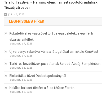
Triatlonfesztivál – Harminckilenc nemzet sportolói indulnak
Tiszaújvárosban
július 4, 2025
LEGFRISSEBB HÍREK
Kukatetővel és vascsővel tört be egri üzletekbe egy férfi,
elzárásra ítélték
augusztus 7, 2026
Új versenyszekcióval várja a látogatókat a miskolci CineFest
augusztus 7, 2026
Tarló- és bozóttüzek pusztítanak Borsod-Abaúj-Zemplénban
augusztus 6, 2026
Eloltották a tüzet Dédestapolcsánynál
augusztus 6, 2026
Halálos baleset történt a 3-as főúton Forrón
augusztus 6, 2026