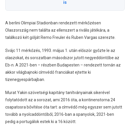
is
A berlini Olimpiai Stadionban rendezett mérkőzésen
Olaszország nem találta az ellenszert a rivális játékára, a
találkozó két gólját Remo Freuler és Ruben Vargas szerezte.
Svájc 11 mérkőzés, 1993. május 1. után először győzte le az
olaszokat, és sorozatban másodszor jutott negyeddöntőbe az
Eb-n. A 2021-ben – részben Budapesten – rendezett tornán az
akkor világbajnoki címvédő franciákat ejtette ki
tizenegyespárbajban.
Murat Yakin szövetségi kapitány tanítványainak sikerével
folytatódott az a sorozat, ami 2016 óta, a kontinenstorna 24
csapatosra bővítése óta tart: a címvédő még egyszer sem jutott
tovább a nyolcaddöntőből, 2016-ban a spanyolok, 2021-ben
pedig a portugálok estek ki a 16 között.