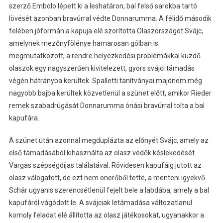
szerző Embolo lépett ki a leshatáron, bal felső sarokba tartó
lövését azonban bravúrral védte Donnarumma. A félidő második
felében jóformán a kapuja elé szorította Olaszországot Svájc,
amelynek mezőnyfölénye hamarosan gólban is
megmutatkozott, a rendre helyezkedési problémákkal küzdő
olaszok egy nagyszerűen kivitelezett, gyors svájci támadás
végén hátrányba kerültek. Spalletti tanítványai majdnem még
nagyobb bajba kerültek közvetlenül a szünet előtt, amikor Rieder
remek szabadrúgását Donnarumma óriási bravúrral tolta a bal
kapufára.
A szünet után azonnal megduplázta az előnyét Svájc, amely az
első támadásából kihasználta az olasz védők késlekedését
Vargas szépségdíjas találatával. Rövidesen kapufáig jutott az
olasz válogatott, de ezt nem önerőből tette, a menteni igyekvő
Schär ugyanis szerencsétlenül fejelt bele a labdába, amely a bal
kapufáról vágódott le. A svájciak letámadása változatlanul
komoly feladat elé állította az olasz játékosokat, ugyanakkor a