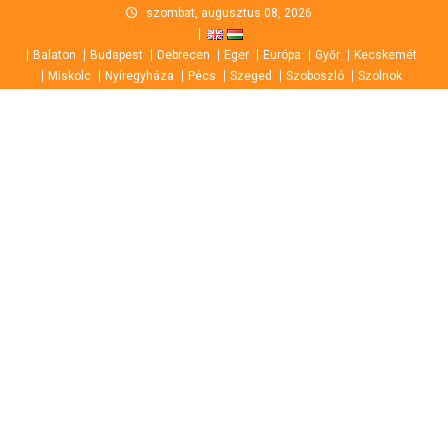
Skip
szombat, augusztus 08, 2026
to
Balaton
Budapest
Debrecen
Eger
Európa
Győr
Kecskemét
content
Miskolc
Nyíregyháza
Pécs
Szeged
Szoboszló
Szolnok