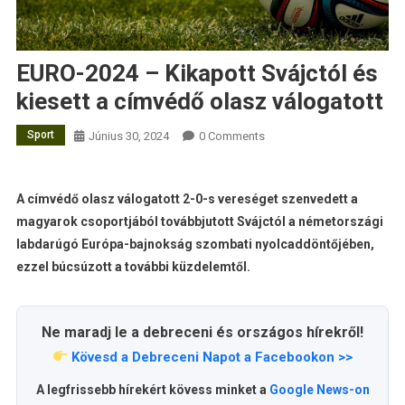
EURO-2024 – Kikapott Svájctól és
kiesett a címvédő olasz válogatott
Sport
Június 30, 2024
0 Comments
A címvédő olasz válogatott 2-0-s vereséget szenvedett a
magyarok csoportjából továbbjutott Svájctól a németországi
labdarúgó Európa-bajnokság szombati nyolcaddöntőjében,
ezzel búcsúzott a további küzdelemtől.
Ne maradj le a debreceni és országos hírekről!
Kövesd a Debreceni Napot a Facebookon >>
A legfrissebb hírekért kövess minket a
Google News-on