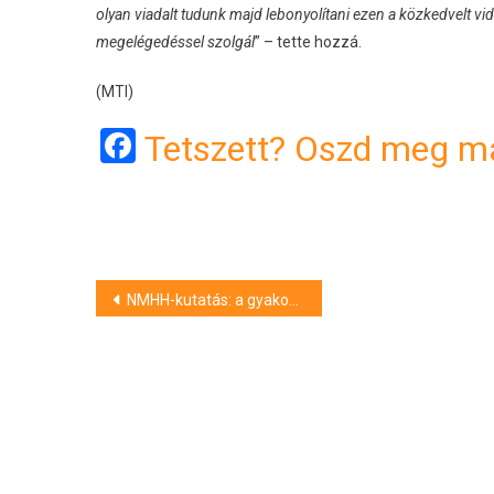
olyan viadalt tudunk majd lebonyolítani ezen a közkedvelt v
megelégedéssel szolgál
” – tette hozzá.
(MTI)
Facebook
Tetszett? Oszd meg má
Bejegyzés
NMHH-kutatás: a gyakori tiktokozás ronthatja az álhírfelismerési készségeinket
navigáció