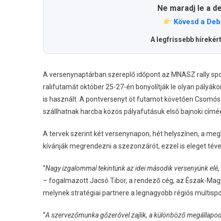
Ne maradj le a d
Kövesd a Deb
A legfrissebb hírekér
A versenynaptárban szereplő időpont az MNASZ rally spor
ralifutamát október 25-27-én bonyolítják le olyan pályá
is használt. A pontversenyt öt futamot követően Csomós M
szállhatnak harcba közös pályafutásuk első bajnoki címéé
A tervek szerint két versenynapon, hét helyszínen, a me
kívánják megrendezni a szezonzárót, ezzel is eleget té
“
Nagy izgalommal tekintünk az idei második versenyünk elé, 
– fogalmazott Jacsó Tibor, a rendező cég, az Észak-Magy
melynek stratégiai partnere a legnagyobb régiós multispo
“
A szervezőmunka gőzerővel zajlik, a különböző megállapod