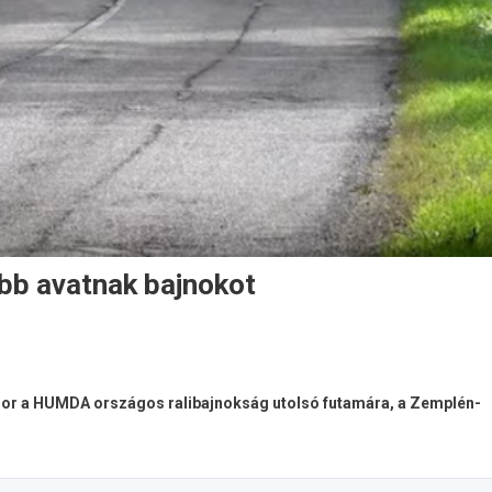
őbb avatnak bajnokot
l sor a HUMDA országos ralibajnokság utolsó futamára, a Zemplén-