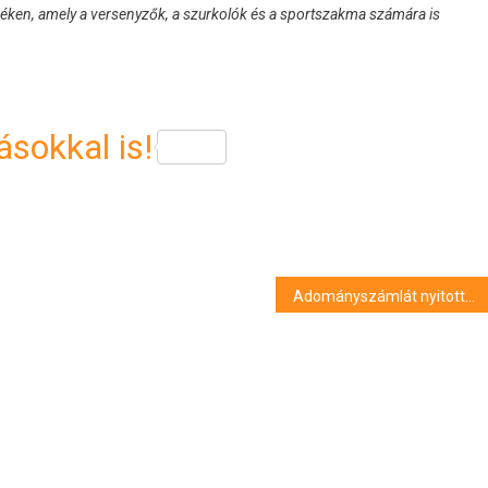
idéken, amely a versenyzők, a szurkolók és a sportszakma számára is
sokkal is!
Adományszámlát nyitottak a miskolctapolcai Barlangfürdő újjáépítésére