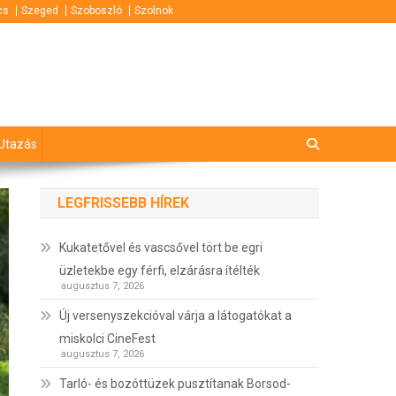
cs
Szeged
Szoboszló
Szolnok
Utazás
LEGFRISSEBB HÍREK
Kukatetővel és vascsővel tört be egri
üzletekbe egy férfi, elzárásra ítélték
augusztus 7, 2026
Új versenyszekcióval várja a látogatókat a
miskolci CineFest
augusztus 7, 2026
Tarló- és bozóttüzek pusztítanak Borsod-