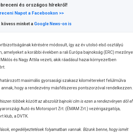
ebreceni és országos hírekről!
receni Napot a Facebookon >>
t kövess minket a
Google News-on is
tbizottságának kérésére módosult, így az év utolsó első osztályú
kon, amelyeket a korábbi években a rali Európa bajnokság (ERC) mezőnye
iklós és Nagy Attila vezeti, akik ráadásul hazai környezetben
rt.
ghatározott maximális gyorsasági szakasz kilométereket felülmúlva
ve annak, hogy a rendezvény másfélszeres pontszorzóval rendelkezzen.
hiszen többek között az abszolút bajnoki cím is ezen a rendezvényen dől el
arországi Autó és Motorsport Zrt. (ÉMAM Zrt.) vezérigazgatója,
rt klub, a DVTK.
ások, engedélyeztetések folyamatban vannak. Bízunk benne, hogy ismét