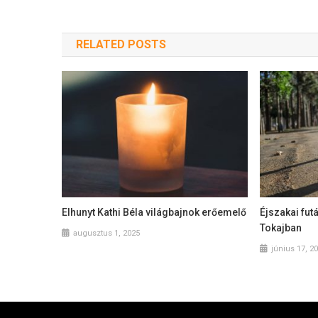
RELATED POSTS
Elhunyt Kathi Béla világbajnok erőemelő
Éjszakai fut
Tokajban
augusztus 1, 2025
június 17, 2