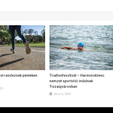
ást rendeznek pénteken
Triatlonfesztivál – Harminckilenc
nemzet sportolói indulnak
Tiszaújvárosban
025
július 4, 2025