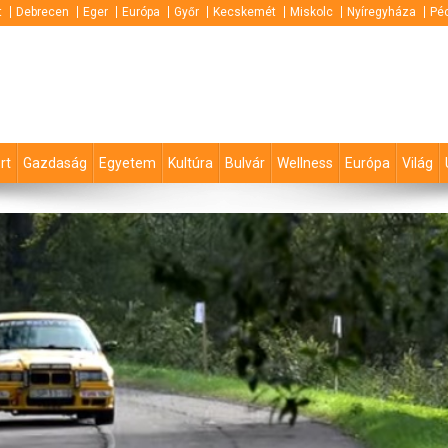
t
Debrecen
Eger
Európa
Győr
Kecskemét
Miskolc
Nyíregyháza
Pé
rt
Gazdaság
Egyetem
Kultúra
Bulvár
Wellness
Európa
Világ