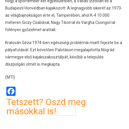
hogy a sportember két egyesületben, a Vasas Izzóban és a
Budapesti Honvédban kajakozott. A legnagyobb sikerét az 1973-
as világbajnokságon érte el, Tamperében, ahol K-4 10 000
méteren Giczy Csabával, Nagy Tiborral és Vargha Csongorral
fölényes győzelmet arattak.
Kralován Géza 1974-ben egészségi problémái miatt fejezte be a
pályafutását. Ezt követően Palotáson megalapította Nógrád
vármegye első kajakszakosztályát, később a település
díszpolgári címét is megkapta.
(MTI)
Facebook
Tetszett? Oszd meg
másokkal is!