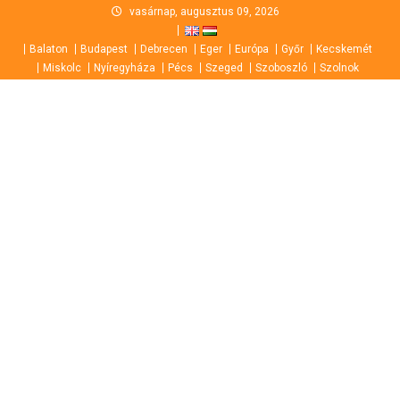
Skip
vasárnap, augusztus 09, 2026
to
Balaton
Budapest
Debrecen
Eger
Európa
Győr
Kecskemét
content
Miskolc
Nyíregyháza
Pécs
Szeged
Szoboszló
Szolnok