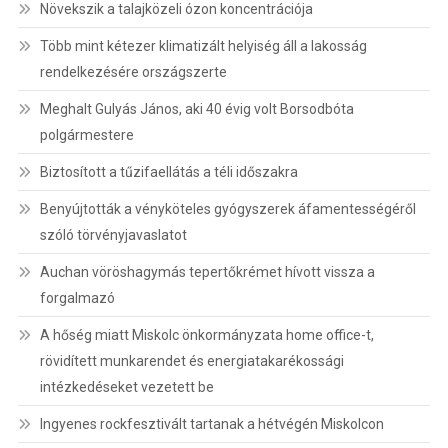
Növekszik a talajközeli ózon koncentrációja
Több mint kétezer klimatizált helyiség áll a lakosság
rendelkezésére országszerte
Meghalt Gulyás János, aki 40 évig volt Borsodbóta
polgármestere
Biztosított a tűzifaellátás a téli időszakra
Benyújtották a vényköteles gyógyszerek áfamentességéről
szóló törvényjavaslatot
Auchan vöröshagymás tepertőkrémet hívott vissza a
forgalmazó
A hőség miatt Miskolc önkormányzata home office-t,
rövidített munkarendet és energiatakarékossági
intézkedéseket vezetett be
Ingyenes rockfesztivált tartanak a hétvégén Miskolcon