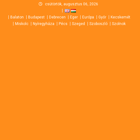
Skip
csütörtök, augusztus 06, 2026
to
Balaton
Budapest
Debrecen
Eger
Európa
Győr
Kecskemét
content
Miskolc
Nyíregyháza
Pécs
Szeged
Szoboszló
Szolnok