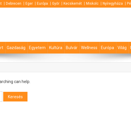
t
Debrecen
Eger
Európa
Győr
Kecskemét
Miskolc
Nyíregyháza
Pé
rt
Gazdaság
Egyetem
Kultúra
Bulvár
Wellness
Európa
Világ
arching can help.