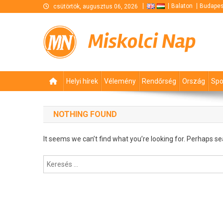
Skip
Balaton
Budapes
csütörtök, augusztus 06, 2026
to
content
Miskolci Nap
Helyi hírek
Vélemény
Rendőrség
Ország
Spo
NOTHING FOUND
It seems we can’t find what you’re looking for. Perhaps se
Keresés: