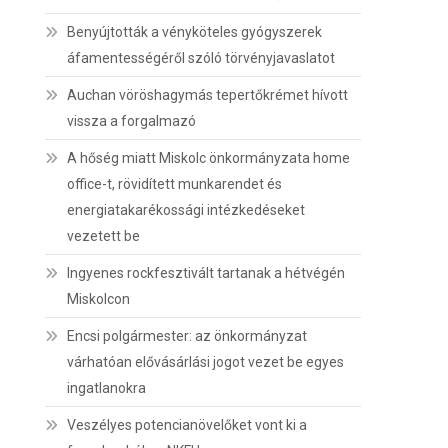
Benyújtották a vényköteles gyógyszerek
áfamentességéről szóló törvényjavaslatot
Auchan vöröshagymás tepertőkrémet hívott
vissza a forgalmazó
A hőség miatt Miskolc önkormányzata home
office-t, rövidített munkarendet és
energiatakarékossági intézkedéseket
vezetett be
Ingyenes rockfesztivált tartanak a hétvégén
Miskolcon
Encsi polgármester: az önkormányzat
várhatóan elővásárlási jogot vezet be egyes
ingatlanokra
Veszélyes potencianövelőket vont ki a