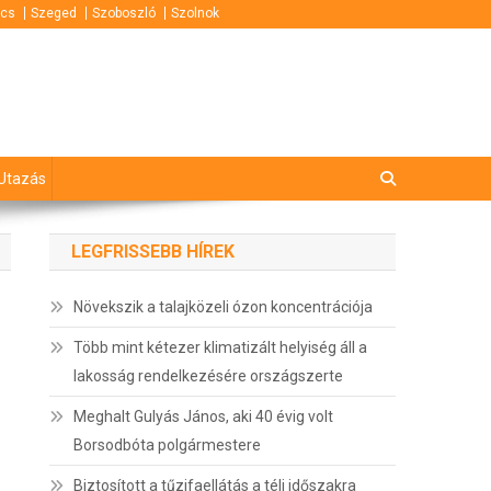
cs
Szeged
Szoboszló
Szolnok
Utazás
LEGFRISSEBB HÍREK
Növekszik a talajközeli ózon koncentrációja
Több mint kétezer klimatizált helyiség áll a
lakosság rendelkezésére országszerte
Meghalt Gulyás János, aki 40 évig volt
Borsodbóta polgármestere
Biztosított a tűzifaellátás a téli időszakra