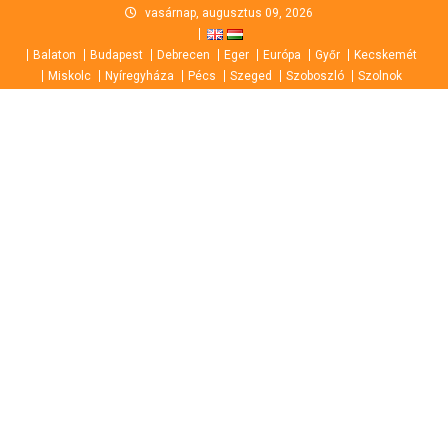
Skip
vasárnap, augusztus 09, 2026
to
Balaton
Budapest
Debrecen
Eger
Európa
Győr
Kecskemét
content
Miskolc
Nyíregyháza
Pécs
Szeged
Szoboszló
Szolnok