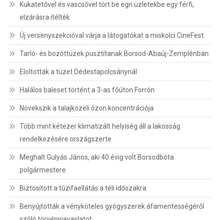
Kukatetővel és vascsővel tört be egri üzletekbe egy férfi,
elzárásra ítélték
Új versenyszekcióval várja a látogatókat a miskolci CineFest
Tarló- és bozóttüzek pusztítanak Borsod-Abaúj-Zemplénban
Eloltották a tüzet Dédestapolcsánynál
Halálos baleset történt a 3-as főúton Forrón
Növekszik a talajközeli ózon koncentrációja
Több mint kétezer klimatizált helyiség áll a lakosság
rendelkezésére országszerte
Meghalt Gulyás János, aki 40 évig volt Borsodbóta
polgármestere
Biztosított a tűzifaellátás a téli időszakra
Benyújtották a vényköteles gyógyszerek áfamentességéről
szóló törvényjavaslatot