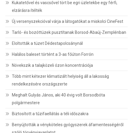
Kukatetővel és vascsővel tört be egri üzletekbe egy férfi,
elzárásra ítélték
Új versenyszekcióval várja a látogatókat a miskolci CineFest
Tarló- és bozóttüzek pusztítanak Borsod-Abaúj-Zemplénban
Eloltották a tüzet Dédestapolcsánynál
Halálos baleset történt a 3-as főúton Forrón
Növekszik a talajközeli ózon koncentrációja
Több mint kétezer klimatizált helyiség áll a lakosság
rendelkezésére országszerte
Meghalt Gulyás János, aki 40 évig volt Borsodbóta
polgármestere
Biztosított a tűzifaellátás a téli időszakra
Benyújtották a vényköteles gyógyszerek áfamentességéről
szóló törvényjavaslatot