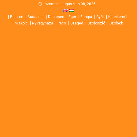
Skip
szombat, augusztus 08, 2026
to
Balaton
Budapest
Debrecen
Eger
Európa
Győr
Kecskemét
content
Miskolc
Nyíregyháza
Pécs
Szeged
Szoboszló
Szolnok