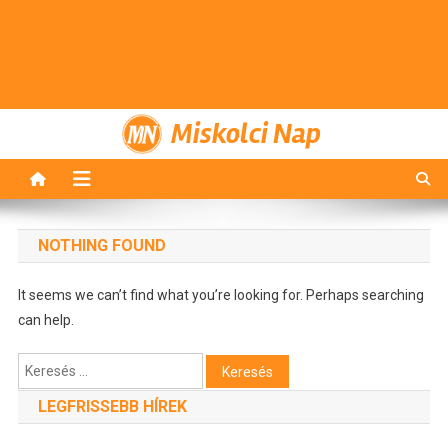
Miskolci Nap
NOTHING FOUND
It seems we can’t find what you’re looking for. Perhaps searching
can help.
Keresés:
LEGFRISSEBB HÍREK