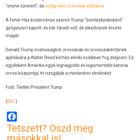
“enyhe tüneteit”, de
eddig nem szorultak ellátásra
.
A Fehér Ház közleménye szerint Trump “óvintézkedésként”
gyógyszert kapott, és bár fáradt volt, de jókedvűnek érezte
magát.
Donald Trump óvatosságból, orvosának és orvosszakértőinek
ajánlására a Walter Reed kórház elnöki irodáiban fog dolgozni. Ez
egyébként Amerika egyik legnagyobb és legismertebb katonai
orvosi központja, itt vizsgálják a mindenkori elnököket.
Fotó: Twitter/President Trump
(
BBC
)
Facebook
Tetszett? Oszd meg
másokkal is!