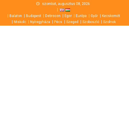
Skip
szombat, augusztus 08, 2026
to
Balaton
Budapest
Debrecen
Eger
Európa
Győr
Kecskemét
content
Miskolc
Nyíregyháza
Pécs
Szeged
Szoboszló
Szolnok