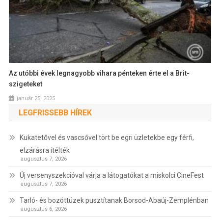
Az utóbbi évek legnagyobb vihara pénteken érte el a Brit-
szigeteket
január 25, 2025
LEGFRISSEBB HÍREK
Kukatetővel és vascsővel tört be egri üzletekbe egy férfi,
elzárásra ítélték
augusztus 7, 2026
Új versenyszekcióval várja a látogatókat a miskolci CineFest
augusztus 7, 2026
Tarló- és bozóttüzek pusztítanak Borsod-Abaúj-Zemplénban
augusztus 6, 2026