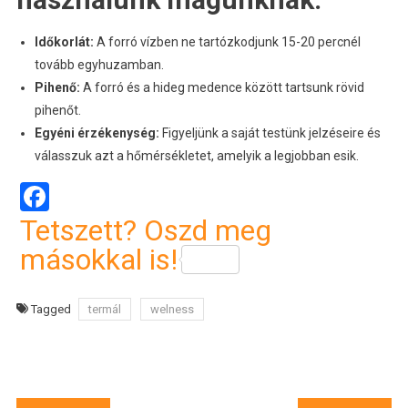
Időkorlát:
A forró vízben ne tartózkodjunk 15-20 percnél
tovább egyhuzamban.
Pihenő:
A forró és a hideg medence között tartsunk rövid
pihenőt.
Egyéni érzékenység:
Figyeljünk a saját testünk jelzéseire és
válasszuk azt a hőmérsékletet, amelyik a legjobban esik.
Facebook
Tetszett? Oszd meg
másokkal is!
Tagged
termál
welness