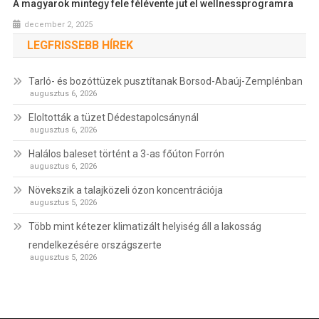
A magyarok mintegy fele félévente jut el wellnessprogramra
december 2, 2025
LEGFRISSEBB HÍREK
Tarló- és bozóttüzek pusztítanak Borsod-Abaúj-Zemplénban
augusztus 6, 2026
Eloltották a tüzet Dédestapolcsánynál
augusztus 6, 2026
Halálos baleset történt a 3-as főúton Forrón
augusztus 6, 2026
Növekszik a talajközeli ózon koncentrációja
augusztus 5, 2026
Több mint kétezer klimatizált helyiség áll a lakosság
rendelkezésére országszerte
augusztus 5, 2026