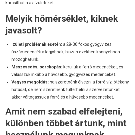
károsíthatja az ízületeket.
Melyik hőmérséklet, kiknek
javasolt?
Ízületi problémák esetén:
a 28-30 fokos gyógyvizes
úszómedencék a legjobbak, hiszen ezekben könnyebben
mozoghatunk.
Meszesedés, porckopás:
kerüljük a forró medencéket, és
válasszuk inkább a hűvösebb, gyógyvizes medencéket.
Vegyes megoldás:
ha szeretnénk élvezni a forró víz jótékony
hatását, de nem szeretnénk túlterhelni a szervezetünket,
akkor váltogassuk a forró és a hűvösebb medencéket.
Amit nem szabad elfelejteni,
különben többet ártunk, mint
használunk magunknak.