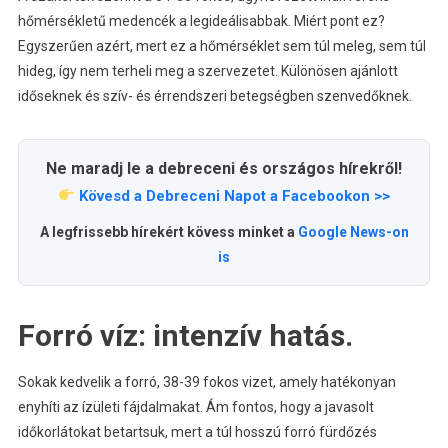
hőmérsékletű medencék a legideálisabbak. Miért pont ez?
Egyszerűen azért, mert ez a hőmérséklet sem túl meleg, sem túl
hideg, így nem terheli meg a szervezetet. Különösen ajánlott
időseknek és szív- és érrendszeri betegségben szenvedőknek.
Ne maradj le a debreceni és országos hírekről!
Kövesd a Debreceni Napot a Facebookon >>
A legfrissebb hírekért kövess minket a
Google News-on
is
Forró víz: intenzív hatás.
Sokak kedvelik a forró, 38-39 fokos vizet, amely hatékonyan
enyhíti az ízületi fájdalmakat. Ám fontos, hogy a javasolt
időkorlátokat betartsuk, mert a túl hosszú forró fürdőzés