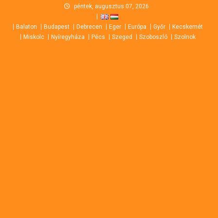
Skip
péntek, augusztus 07, 2026
to
Balaton
Budapest
Debrecen
Eger
Európa
Győr
Kecskemét
content
Miskolc
Nyíregyháza
Pécs
Szeged
Szoboszló
Szolnok