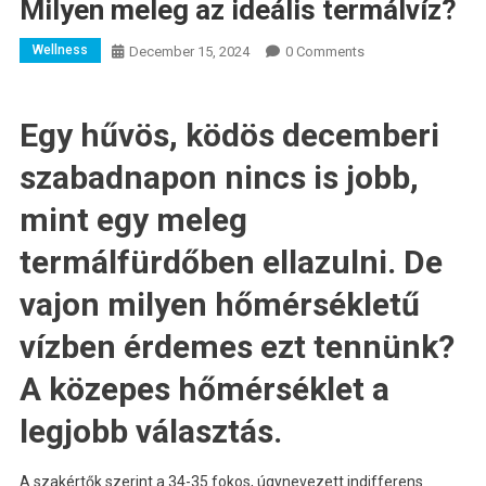
Milyen meleg az ideális termálvíz?
Wellness
December 15, 2024
0 Comments
Egy hűvös, ködös decemberi
szabadnapon nincs is jobb,
mint egy meleg
termálfürdőben ellazulni. De
vajon milyen hőmérsékletű
vízben érdemes ezt tennünk?
A közepes hőmérséklet a
legjobb választás.
A szakértők szerint a 34-35 fokos, úgynevezett indifferens