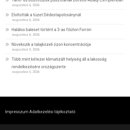
augusztus 6, 2026
Eloltották a tüzet Dédestapolcsánynál
augusztus 6, 2026
Halálos baleset történt a 3-as főúton Forrón
augusztus 6, 2026
Növekszik a talajközeli ózon koncentrációja
augusztus 5, 2026
Több mint kétezer klimatizált helyiség áll a lakosság
rendelkezésére országszerte
augusztus 5, 2026
Impresszum
Adatkezelési tájékoztató