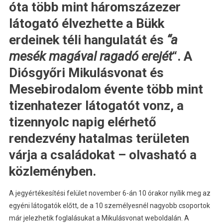
óta több mint háromszázezer
látogató élvezhette a Bükk
erdeinek téli hangulatát és
“a
mesék magával ragadó erejét
“. A
Diósgyőri Mikulásvonat és
Mesebirodalom évente több mint
tizenhatezer látogatót vonz, a
tizennyolc napig elérhető
rendezvény hatalmas területen
várja a családokat – olvasható a
közleményben.
A jegyértékesítési felület november 6-án 10 órakor nyílik meg az
egyéni látogatók előtt, de a 10 személyesnél nagyobb csoportok
már jelezhetik foglalásukat a Mikulásvonat weboldalán. A