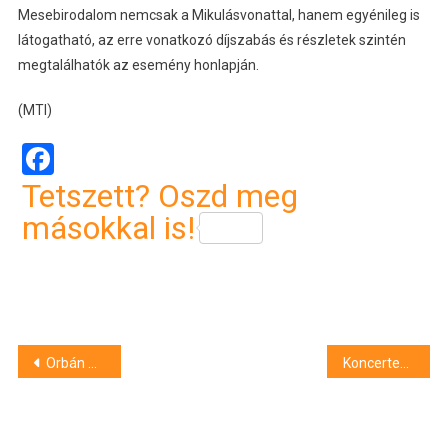
Mesebirodalom nemcsak a Mikulásvonattal, hanem egyénileg is
látogatható, az erre vonatkozó díjszabás és részletek szintén
megtalálhatók az esemény honlapján.
(MTI)
Facebook
Tetszett? Oszd meg
másokkal is!
Bejegyzés
Orbán Viktor új fejezetet akar nyitni a magyar-amerikai kapcsolatokban
Koncertek, kiállítások novemberben a Héttorony Fesztiválon
navigáció