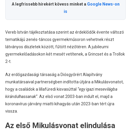
A legfrissebb hírekért kövess minket a
Google News-on
is
Vereb István tájékoztatása szerint az érdeklődők évente változó
tematikájú zenés-táncos gyermekműsoron vehetnek részt
látványos díszletek között, fűtött nézőtéren. A jubileumi
gyermekelőadásokon két mesét vetítenek, a Grincset és a Trollok
2-t.
Az erdőgazdasági társaság a Diósgyőrért Alapítvány
munkatársaival partnerségben indította útjára a Mikulásvonatot,
hogy a családok a lillafüredi kisvasúttal
“egy igazi mesevilágba
kirándulhassanak
“. Az első vonat 2003-ban indult el, majd a
koronavírus-járvány miatti kihagyás után 2023-ban tért újra
vissza.
Az első Mikulásvonat elindulása