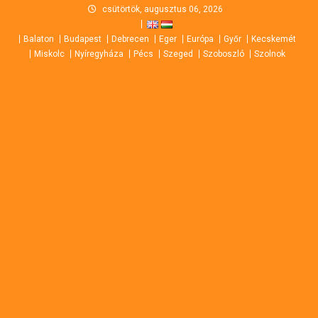
Skip
csütörtök, augusztus 06, 2026
to
Balaton
Budapest
Debrecen
Eger
Európa
Győr
Kecskemét
content
Miskolc
Nyíregyháza
Pécs
Szeged
Szoboszló
Szolnok