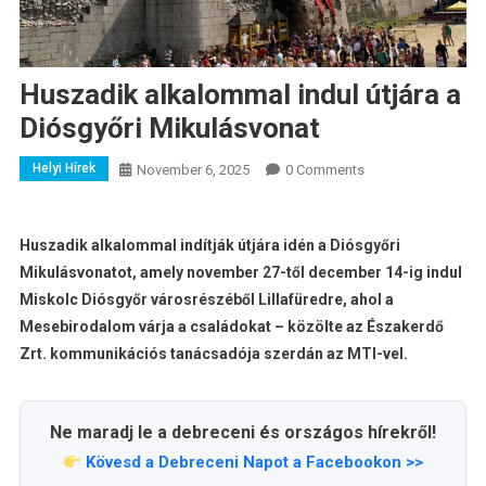
Huszadik alkalommal indul útjára a
Diósgyőri Mikulásvonat
Helyi Hírek
November 6, 2025
0 Comments
Huszadik alkalommal indítják útjára idén a Diósgyőri
Mikulásvonatot, amely november 27-től december 14-ig indul
Miskolc Diósgyőr városrészéből Lillafüredre, ahol a
Mesebirodalo
m várja a családokat – közölte az Északerdő
Zrt. kommunikációs tanácsadója szerdán az MTI-vel.
Ne maradj le a debreceni és országos hírekről!
Kövesd a Debreceni Napot a Facebookon >>