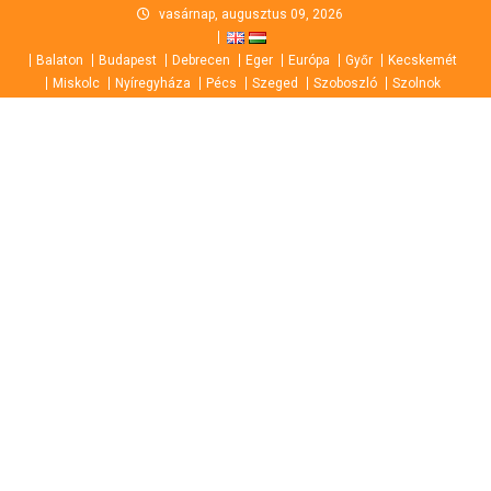
Skip
vasárnap, augusztus 09, 2026
to
Balaton
Budapest
Debrecen
Eger
Európa
Győr
Kecskemét
content
Miskolc
Nyíregyháza
Pécs
Szeged
Szoboszló
Szolnok