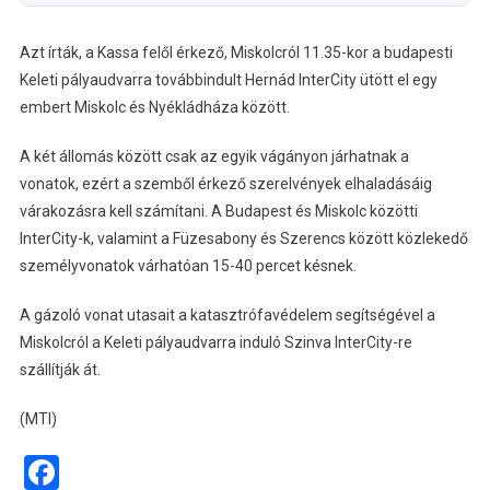
Azt írták, a Kassa felől érkező, Miskolcról 11.35-kor a budapesti
Keleti pályaudvarra továbbindult Hernád InterCity ütött el egy
embert Miskolc és Nyékládháza között.
A két állomás között csak az egyik vágányon járhatnak a
vonatok, ezért a szemből érkező szerelvények elhaladásáig
várakozásra kell számítani. A Budapest és Miskolc közötti
InterCity-k, valamint a Füzesabony és Szerencs között közlekedő
személyvonatok várhatóan 15-40 percet késnek.
A gázoló vonat utasait a katasztrófavédelem segítségével a
Miskolcról a Keleti pályaudvarra induló Szinva InterCity-re
szállítják át.
(MTI)
Facebook