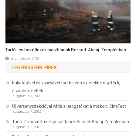
Tarló- és bozóttüzek pusztítanak Borsod-Abaúj-Zemplénban
augusztus 6, 2026
LEGFRISSEBB HÍREK
Kukatetővel és vascsővel tört be egri üzletekbe egy férfi,
elzárásra ítélték
augusztus 7, 2026
Új versenyszekcióval várja a látogatókat a miskolci CineFest
augusztus 7, 2026
Tarló- és bozóttüzek pusztítanak Borsod-Abaúj-Zemplénban
augusztus 6, 2026