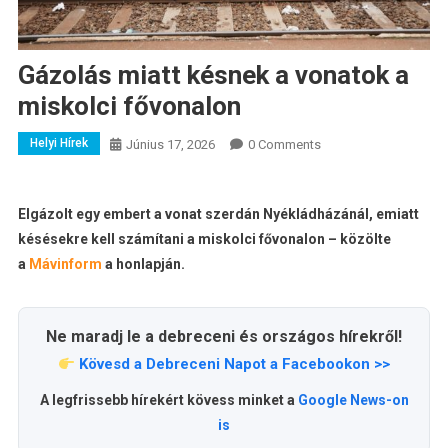
Gázolás miatt késnek a vonatok a
miskolci fővonalon
Helyi Hírek
Június 17, 2026
0 Comments
Elgázolt egy embert a vonat szerdán Nyékládházánál, emiatt
késésekre kell számítani a miskolci fővonalon – közölte
a
Mávinform
a honlapján.
Ne maradj le a debreceni és országos hírekről!
Kövesd a Debreceni Napot a Facebookon >>
A legfrissebb hírekért kövess minket a
Google News-on
is