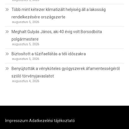
Több mint kétezer klimatizált helyiség áll a lakosság
rendelkezésére országszerte
augusztus 5, 2026
Meghalt Gulyás János, aki 40 évig volt Borsodbóta
polgármestere
augusztus 5, 2026
Biztosított a tűzifaellátás a téli időszakra
augusztus 5, 2026
Benyújtották a vényköteles gyógyszerek áfamentességéről
szóló törvényjavaslatot
augusztus 4, 2026
Impresszum
Adatkezelési tájékoztató