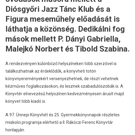
Diósgyőri Jazz Tánc Klub és a
Figura meseműhely előadását is
láthatja a közönség. Dedikálni fog
mások mellett P. Dányi Gabriella,
Malejkó Norbert és Tibold Szabina.
A rendezvényen különböző helyszíneken több szerzővel is
találkozhatnak az érdeklődők, a könyvheti totón
könyvnyereményekért versenyezhetnek, de részt vehetnek
kézműves foglalkozásokon, és lesznek szabadulószobák is. A
Könyvtér elnevezésű helyszínen kedvezményesen árusít majd
könyvet több kiadó is.
A 97. Ünnepi Könyvhét és 25. Gyermekkönyvnapok részletes
miskolci programja elérhető a II. Rákóczi Ferenc Könyvtár
honlapján.