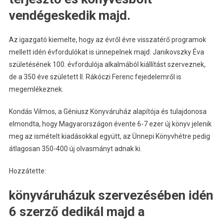
vendégeskedik majd.
Az igazgató kiemelte, hogy az évről évre visszatérő programok
mellett idén évfordulókat is ünnepelnek majd: Janikovszky Éva
születésének 100. évfordulója alkalmából kiállítást szerveznek,
de a 350 éve született II. Rákóczi Ferenc fejedelemről is
megemlékeznek.
Kondás Vilmos, a Géniusz Könyváruház alapítója és tulajdonosa
elmondta, hogy Magyarországon évente 6-7 ezer új könyv jelenik
meg az ismételt kiadásokkal együtt, az Ünnepi Könyvhétre pedig
átlagosan 350-400 új olvasmányt adnak ki.
Hozzátette:
könyváruházuk szervezésében idén
6 szerző dedikál majd a