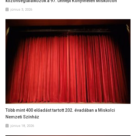
közönségtalálkozók a 97. Ünnepi Könyvhéten Miskolcon
június 3, 2026
Több mint 400 előadást tartott 202. évadában a Miskolci
Nemzeti Színház
június 18, 2026