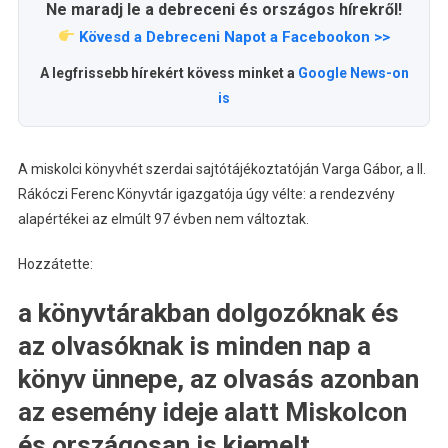
Ne maradj le a debreceni és országos hírekről!
Kövesd a Debreceni Napot a Facebookon >>
A legfrissebb hírekért kövess minket a
Google News-on
is
A miskolci könyvhét szerdai sajtótájékoztatóján Varga Gábor, a II.
Rákóczi Ferenc Könyvtár igazgatója úgy vélte: a rendezvény
alapértékei az elmúlt 97 évben nem változtak.
Hozzátette:
a könyvtárakban dolgozóknak és
az olvasóknak is minden nap a
könyv ünnepe, az olvasás azonban
az esemény ideje alatt Miskolcon
és országosan is kiemelt