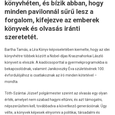
könyvhéten, és bízik abban, hogy
minden pavilonnál sűrű lesz a
forgalom, kifejezve az emberek
könyvek és olvasás iránti
szeretetét.
Bartha Tamás, a Líra Könyv képviseletében kiemelte, hogy az idei
könyvhétre többek között a Nobel-díjas Krasznahorkai László
könyveit is elviszik. A kiadócsoporttal a gyermekprogramokba is
bekapcsolódnak, valamint Janikovszky Éva születésének 100.
évfordulójához is csatlakoznak az író minden kötetével –
mondta.
Tóth-Szántai József polgármester szerint az olvasás egy olyan
érték, amelyet nem szabad hagyni eltűnni, és azt támogatni,
népszerűsíteni kell, továbbadva a következő generációnak. Úgy
vélte, a könyvek képesek elnyomni a politikai, társadalmi és