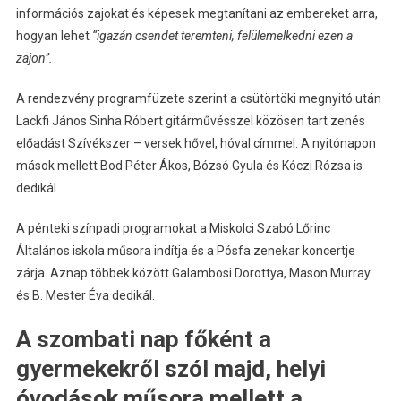
információs zajokat és képesek megtanítani az embereket arra,
hogyan lehet
“igazán csendet teremteni, felülemelkedni ezen a
zajon”.
A rendezvény programfüzete szerint a csütörtöki megnyitó után
Lackfi János Sinha Róbert gitárművésszel közösen tart zenés
előadást Szívékszer – versek hővel, hóval címmel. A nyitónapon
mások mellett Bod Péter Ákos, Bózsó Gyula és Kóczi Rózsa is
dedikál.
A pénteki színpadi programokat a Miskolci Szabó Lőrinc
Általános iskola műsora indítja és a Pósfa zenekar koncertje
zárja. Aznap többek között Galambosi Dorottya, Mason Murray
és B. Mester Éva dedikál.
A szombati nap főként a
gyermekekről szól majd, helyi
óvodások műsora mellett a