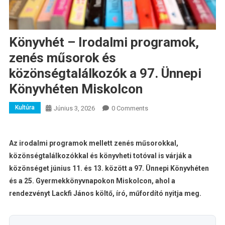
Könyvhét – Irodalmi programok,
zenés műsorok és
közönségtalálkozók a 97. Ünnepi
Könyvhéten Miskolcon
Kultúra
Június 3, 2026
0 Comments
Az irodalmi programok mellett zenés műsorokkal,
közönségtalálkozókkal és könyvheti totóval is várják a
közönséget június 11. és 13. között a 97. Ünnepi Könyvhéten
és a 25. Gyermekkönyvnapokon Miskolcon, ahol a
rendezvényt Lackfi János költő, író, műfordító nyitja meg.