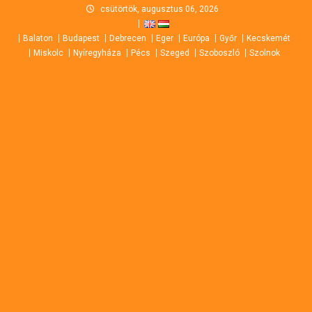
Skip
csütörtök, augusztus 06, 2026
to
Balaton
Budapest
Debrecen
Eger
Európa
Győr
Kecskemét
content
Miskolc
Nyíregyháza
Pécs
Szeged
Szoboszló
Szolnok