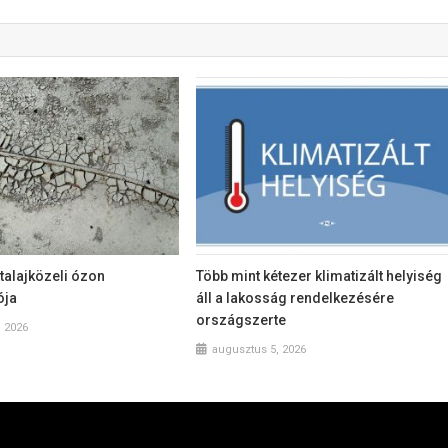
talajközeli ózon
Több mint kétezer klimatizált helyiség
ója
áll a lakosság rendelkezésére
országszerte
, 2026
augusztus 5, 2026