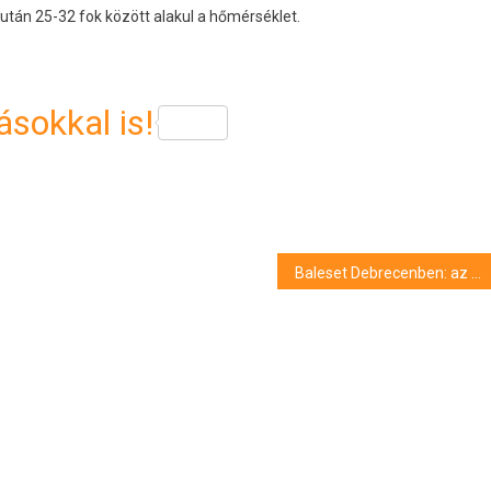
után 25-32 fok között alakul a hőmérséklet.
sokkal is!
Baleset Debrecenben: az egyik autó kerítésnek csapódott