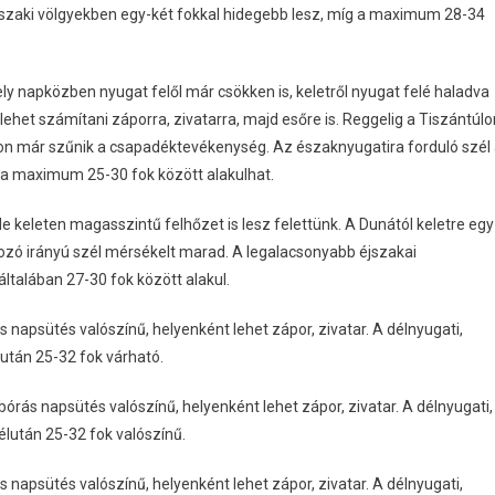
szaki völgyekben egy-két fokkal hidegebb lesz, míg a maximum 28-34
y napközben nyugat felől már csökken is, keletről nyugat felé haladva
het számítani záporra, zivatarra, majd esőre is. Reggelig a Tiszántúlo
lon már szűnik a csapadéktevékenység. Az északnyugatira forduló szél
a maximum 25-30 fok között alakulhat.
e keleten magasszintű felhőzet is lesz felettünk. A Dunától keletre egy
változó irányú szél mérsékelt marad. A legalacsonyabb éjszakai
talában 27-30 fok között alakul.
apsütés valószínű, helyenként lehet zápor, zivatar. A délnyugati,
után 25-32 fok várható.
rás napsütés valószínű, helyenként lehet zápor, zivatar. A délnyugati,
élután 25-32 fok valószínű.
apsütés valószínű, helyenként lehet zápor, zivatar. A délnyugati,