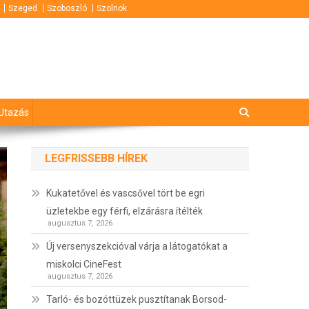
Szeged
Szoboszló
Szolnok
Utazás
LEGFRISSEBB HÍREK
Kukatetővel és vascsővel tört be egri
üzletekbe egy férfi, elzárásra ítélték
augusztus 7, 2026
Új versenyszekcióval várja a látogatókat a
miskolci CineFest
augusztus 7, 2026
Tarló- és bozóttüzek pusztítanak Borsod-