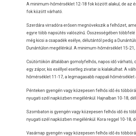
A minimum-hőmérséklet 12-18 fok között alakul, de az é
fok között várható.
Szerdára virradóra erősen megnövekszik a felhőzet, amel
egyre több napsütés valószínű. Összességében többfelé le
még kicsi a csapadék esélye, délutántól pedig a Dunántú
Dunántúlon megélénkül. A minimum-hőmérséklet 15-21, 
Csütörtökön általában gomolyfelhős, napos idő várható, d
egy zápor, kis eséllyel esetleg zivatar is kialakulhat. A 
hőmérséklet 11-17, a legmagasabb nappali hőmérséklet ál
Pénteken gyengén vagy közepesen felhős idő és többórás n
nyugati szél napközben megélénkül. Hajnalban 10-18, dél
Szombaton is gyengén vagy közepesen felhős idő és többó
nyugati szél napközben megélénkül. Kora reggel 10-18, d
Vasárnap gyengén vagy közepesen felhős idő és többórás n