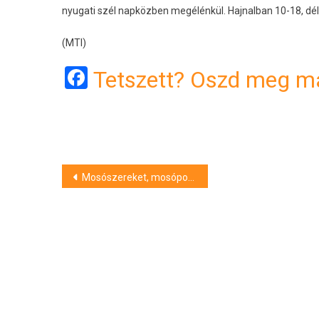
nyugati szél napközben megélénkül. Hajnalban 10-18, dél
(MTI)
Facebook
Tetszett? Oszd meg má
Bejegyzés
Mosószereket, mosóporokat és mosókapszulákat tesztelt a fogyasztóvédelmi hatóság
navigáció