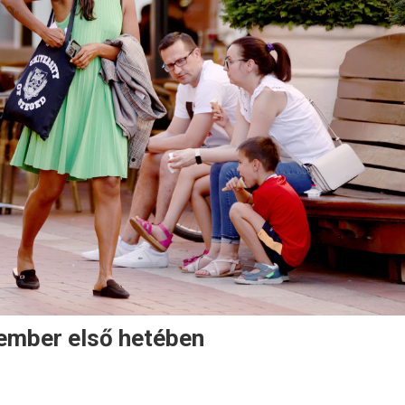
tember első hetében
zékony