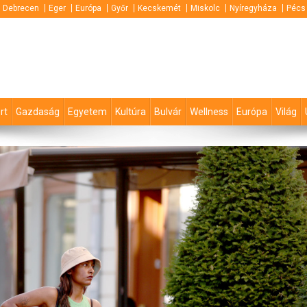
Debrecen
Eger
Európa
Győr
Kecskemét
Miskolc
Nyíregyháza
Pécs
rt
Gazdaság
Egyetem
Kultúra
Bulvár
Wellness
Európa
Világ