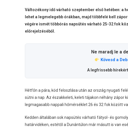
Idő
Várha
Változékony idő várható szeptember első hetében: a hé
Szept
lehet a legmelegebb órákban, majd többfelé kell záporr
Első
végére ismét többórás napsütés várható 25-32 fok köz
Hetéb
előrejelzéséből.
Bejeg
Ne maradj le a d
Kövesd a Deb
A legfrissebb hírekér
Hétfőn a pára, köd feloszlása után az ország nyugati fel
sütni a nap. Az északkeleti, keleti tájakon néhány zápor k
legmagasabb nappali hőmérséklet 26 és 32 fok között va
Kedden általában sok napsütés várható fátyol- és gomolyf
határvidéken, estétől a Dunántúlon már másutt is van esély