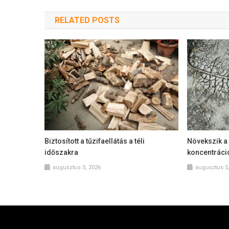
RELATED POSTS
Biztosított a tűzifaellátás a téli
Növekszik a 
időszakra
koncentráci
augusztus 5, 2026
augusztus 5