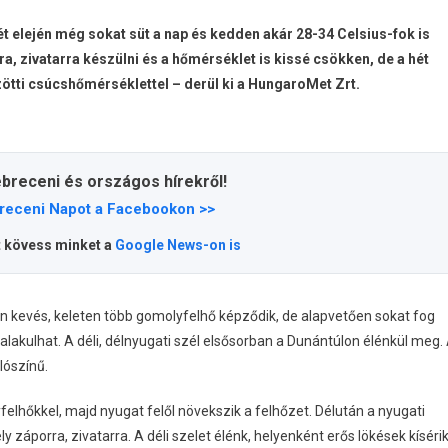
tó
t elején még sokat süt a nap és kedden akár 28-34 Celsius-fok is
ember
a, zivatarra készülni és a hőmérséklet is kissé csökken, de a hét
ötti csúcshőmérséklettel – derül ki a HungaroMet Zrt.
en
yzéshez
ebreceni és országos hírekről!
receni Napot a Facebookon >>
t kövess minket a
Google News-on is
én kevés, keleten több gomolyfelhő képződik, de alapvetően sokat fog
ialakulhat. A déli, délnyugati szél elsősorban a Dunántúlon élénkül meg.
lószínű.
elhőkkel, majd nyugat felől növekszik a felhőzet. Délután a nyugati
 záporra, zivatarra. A déli szelet élénk, helyenként erős lökések kísérik