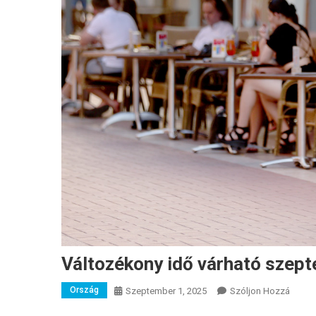
Változékony idő várható szep
Ország
A
Szeptember 1, 2025
Szóljon Hozzá
Válto