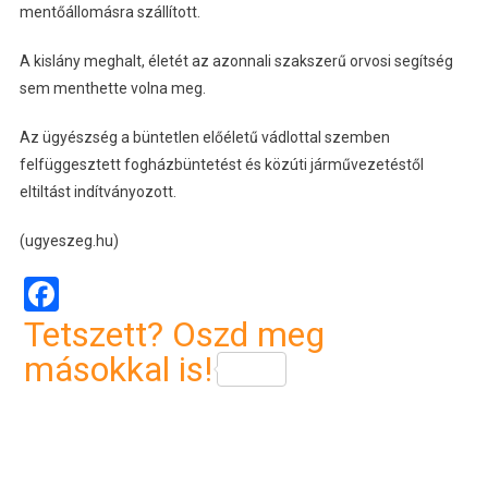
mentőállomásra szállított.
A kislány meghalt, életét az azonnali szakszerű orvosi segítség
sem menthette volna meg.
Az ügyészség a büntetlen előéletű vádlottal szemben
felfüggesztett fogházbüntetést és közúti járművezetéstől
eltiltást indítványozott.
(ugyeszeg.hu)
Facebook
Tetszett? Oszd meg
másokkal is!