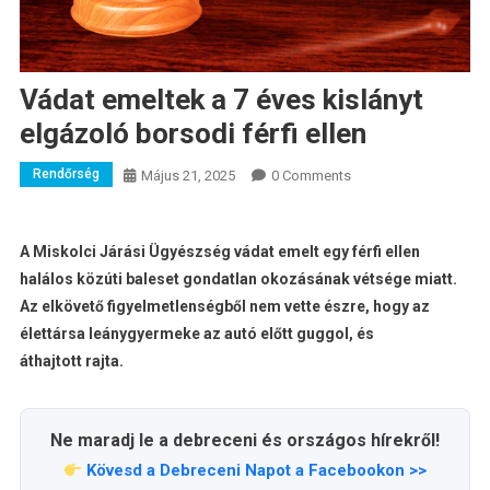
Vádat emeltek a 7 éves kislányt
elgázoló borsodi férfi ellen
Rendőrség
Május 21, 2025
0 Comments
A Miskolci Járási Ügyészség vádat emelt egy férfi ellen
halálos közúti baleset gondatlan okozásának vétsége miatt.
Az elkövető figyelmetlenségből nem vette észre, hogy az
élettársa leánygyermeke az autó előtt guggol, és
áthajtott rajta.
Ne maradj le a debreceni és országos hírekről!
Kövesd a Debreceni Napot a Facebookon >>