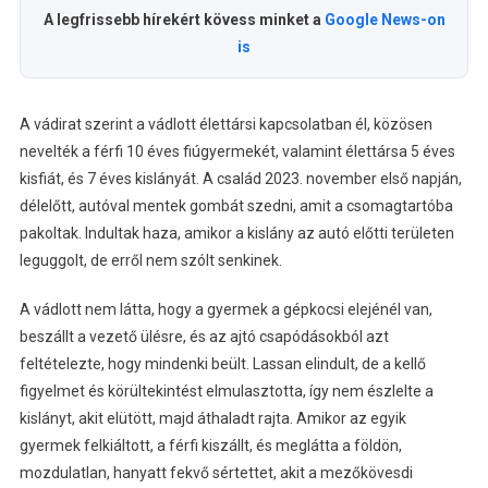
A legfrissebb hírekért kövess minket a
Google News-on
is
A vádirat szerint a vádlott élettársi kapcsolatban él, közösen
nevelték a férfi 10 éves fiúgyermekét, valamint élettársa 5 éves
kisfiát, és 7 éves kislányát. A család 2023. november első napján,
délelőtt, autóval mentek gombát szedni, amit a csomagtartóba
pakoltak. Indultak haza, amikor a kislány az autó előtti területen
leguggolt, de erről nem szólt senkinek.
A vádlott nem látta, hogy a gyermek a gépkocsi elejénél van,
beszállt a vezető ülésre, és az ajtó csapódásokból azt
feltételezte, hogy mindenki beült. Lassan elindult, de a kellő
figyelmet és körültekintést elmulasztotta, így nem észlelte a
kislányt, akit elütött, majd áthaladt rajta. Amikor az egyik
gyermek felkiáltott, a férfi kiszállt, és meglátta a földön,
mozdulatlan, hanyatt fekvő sértettet, akit a mezőkövesdi