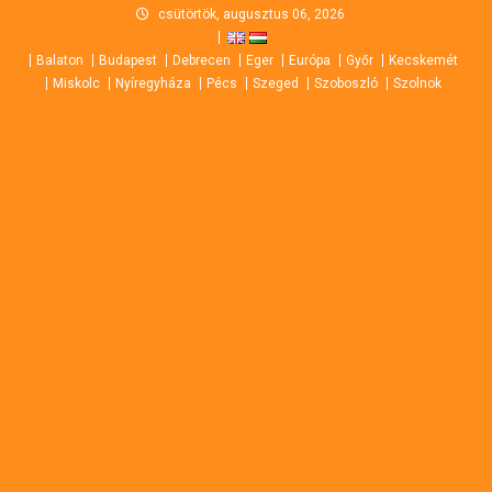
Skip
csütörtök, augusztus 06, 2026
to
Balaton
Budapest
Debrecen
Eger
Európa
Győr
Kecskemét
content
Miskolc
Nyíregyháza
Pécs
Szeged
Szoboszló
Szolnok