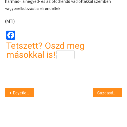
harmad-, a negyed- és az ötödrendű vádlottakkal szemben
vagyonelkobzást is elrendeltek.
(MTI)
Facebook
Tetszett? Oszd meg
másokkal is!
Bejegyzés
Egyetlen alkalmazottal termelt százmilliós bevételt az Ismerős Arcok cége
Gazdasági, technológiai és üzleti kérdések kerültek fókuszba a PwC debreceni fórumán
navigáció