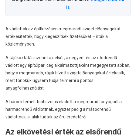
is
A vádlottak az építkezésen megmaradt szigetelőanyagokat
értékesítették, hogy kiegészítsék fizetésüket – írták a
közleményben.
A tájékoztatás szerint az első-, a negyed- és az ötödrendű
vádlott egy építőipari cég alkalmazottjaként megegyezett abban,
hogy a megmaradó, rájuk bízott szigetelőanyagokat értékesíti,
mert főnökük úgysem tudja felmérni a pontos
anyagfelhasználást.
A három terhelt többször is eladott a megmaradt anyagból a
harmadrendű vádlottnak, egyszer pedig a másodrendű
vádlottnak is, akik tudtak az áru eredetéről.
Az elkövetési érték az elsőrendű