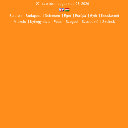
Skip
szombat, augusztus 08, 2026
to
Balaton
Budapest
Debrecen
Eger
Európa
Győr
Kecskemét
content
Miskolc
Nyíregyháza
Pécs
Szeged
Szoboszló
Szolnok