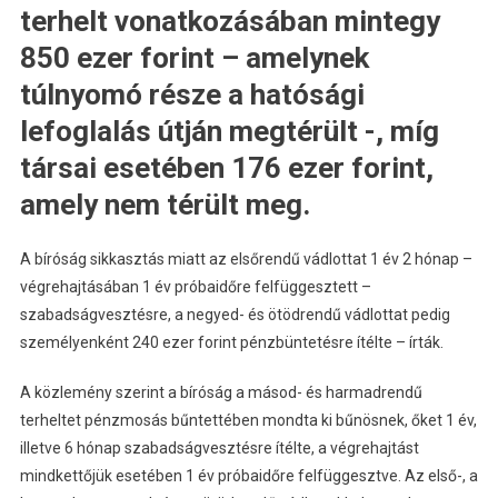
terhelt vonatkozásában mintegy
850 ezer forint – amelynek
túlnyomó része a hatósági
lefoglalás útján megtérült -, míg
társai esetében 176 ezer forint,
amely nem térült meg.
A bíróság sikkasztás miatt az elsőrendű vádlottat 1 év 2 hónap –
végrehajtásában 1 év próbaidőre felfüggesztett –
szabadságvesztésre, a negyed- és ötödrendű vádlottat pedig
személyenként 240 ezer forint pénzbüntetésre ítélte – írták.
A közlemény szerint a bíróság a másod- és harmadrendű
terheltet pénzmosás bűntettében mondta ki bűnösnek, őket 1 év,
illetve 6 hónap szabadságvesztésre ítélte, a végrehajtást
mindkettőjük esetében 1 év próbaidőre felfüggesztve. Az első-, a