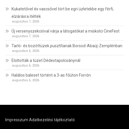
Kukatetővel és vascsővel tört be egri üzletekbe egy férfi,
elzárásra ítélték
augusztus 7, 2026
Új versenyszekcióval várja a látogatókat a miskolci CineFest
augusztus 7, 2026
Tarló- és bozóttüzek pusztítanak Borsod-Abaúj-Zemplénban
augusztus 6, 2026
Eloltották a tüzet Dédestapolcsánynál
augusztus 6, 2026
Halálos baleset történt a 3-as főúton Forrón
augusztus 6, 2026
Impresszum
Adatkezelési tájékoztató