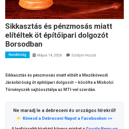
Sikkasztás és pénzmosás miatt
elítéltek öt építőipari dolgozót
Borsodban
Rendőrség
A
Május 14, 2026
Szóljon Hozzá
Sikkasztás
És
Pénzmosás
Sikkasztás és pénzmosás miatt elítélt a Mezőkövesdi
Miatt
Járásbíróság öt építőipari dolgozót – közölte a Miskolci
Elítéltek
Törvényszék sajtóosztálya az MTI-vel szerdán.
Öt
Építőipari
Dolgozót
Ne maradj le a debreceni és országos hírekről!
Borsodban
Kövesd a Debreceni Napot a Facebookon >>
Bejegyzéshez
A legfrissebb hírekért kövess minket a
Google News-on