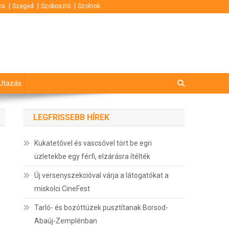
cs
Szeged
Szoboszló
Szolnok
Utazás
LEGFRISSEBB HÍREK
Kukatetővel és vascsővel tört be egri
üzletekbe egy férfi, elzárásra ítélték
Új versenyszekcióval várja a látogatókat a
miskolci CineFest
Tarló- és bozóttüzek pusztítanak Borsod-
Abaúj-Zemplénban