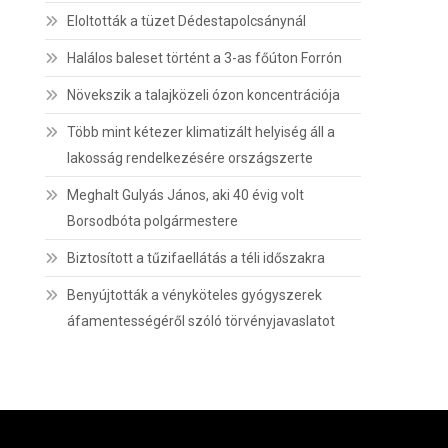
Eloltották a tüzet Dédestapolcsánynál
Halálos baleset történt a 3-as főúton Forrón
Növekszik a talajközeli ózon koncentrációja
Több mint kétezer klimatizált helyiség áll a
lakosság rendelkezésére országszerte
Meghalt Gulyás János, aki 40 évig volt
Borsodbóta polgármestere
Biztosított a tűzifaellátás a téli időszakra
Benyújtották a vényköteles gyógyszerek
áfamentességéről szóló törvényjavaslatot