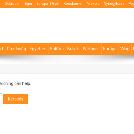
t
Debrecen
Eger
Európa
Győr
Kecskemét
Miskolc
Nyíregyháza
Pé
rt
Gazdaság
Egyetem
Kultúra
Bulvár
Wellness
Európa
Világ
arching can help.