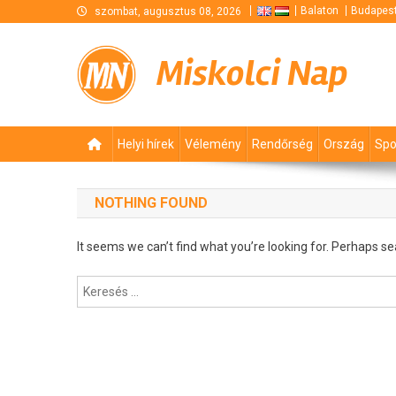
Skip
Balaton
Budapes
szombat, augusztus 08, 2026
to
content
Miskolci Nap
Helyi hírek
Vélemény
Rendőrség
Ország
Spo
NOTHING FOUND
It seems we can’t find what you’re looking for. Perhaps se
Keresés: