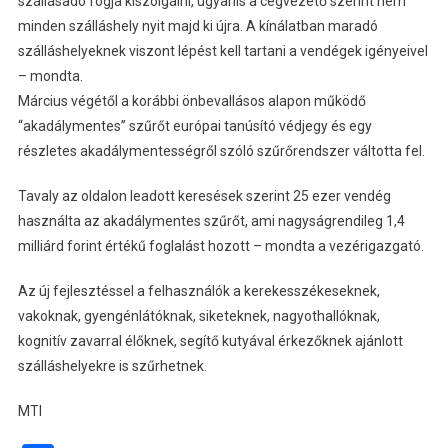
szállásadó fogja kiszolgálni, ugyanis a cégvezető szerint nem
minden szálláshely nyit majd ki újra. A kínálatban maradó
szálláshelyeknek viszont lépést kell tartani a vendégek igényeivel
– mondta.
Március végétől a korábbi önbevallásos alapon működő
“akadálymentes” szűrőt európai tanúsító védjegy és egy
részletes akadálymentességről szóló szűrőrendszer váltotta fel.
Tavaly az oldalon leadott keresések szerint 25 ezer vendég
használta az akadálymentes szűrőt, ami nagyságrendileg 1,4
milliárd forint értékű foglalást hozott – mondta a vezérigazgató.
Az új fejlesztéssel a felhasználók a kerekesszékeseknek,
vakoknak, gyengénlátóknak, siketeknek, nagyothallóknak,
kognitív zavarral élőknek, segítő kutyával érkezőknek ajánlott
szálláshelyekre is szűrhetnek.
MTI