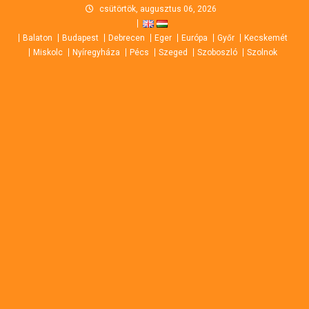
Skip
csütörtök, augusztus 06, 2026
to
Balaton
Budapest
Debrecen
Eger
Európa
Győr
Kecskemét
content
Miskolc
Nyíregyháza
Pécs
Szeged
Szoboszló
Szolnok