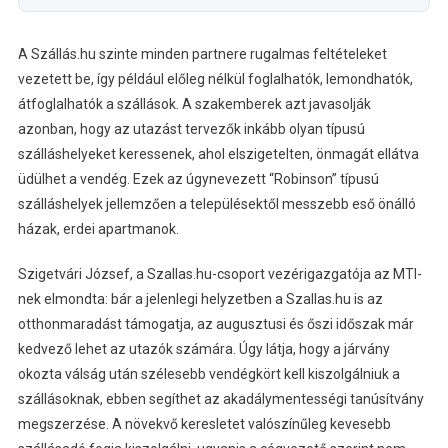
A Szállás.hu szinte minden partnere rugalmas feltételeket
vezetett be, így például előleg nélkül foglalhatók, lemondhatók,
átfoglalhatók a szállások. A szakemberek azt javasolják
azonban, hogy az utazást tervezők inkább olyan típusú
szálláshelyeket keressenek, ahol elszigetelten, önmagát ellátva
üdülhet a vendég. Ezek az úgynevezett “Robinson” típusú
szálláshelyek jellemzően a településektől messzebb eső önálló
házak, erdei apartmanok.
Szigetvári József, a Szallas.hu-csoport vezérigazgatója az MTI-
nek elmondta: bár a jelenlegi helyzetben a Szallas.hu is az
otthonmaradást támogatja, az augusztusi és őszi időszak már
kedvező lehet az utazók számára. Úgy látja, hogy a járvány
okozta válság után szélesebb vendégkört kell kiszolgálniuk a
szállásoknak, ebben segíthet az akadálymentességi tanúsítvány
megszerzése. A növekvő keresletet valószínűleg kevesebb