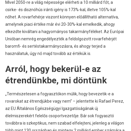
Mivel 2050-re a világ népessége elérheti a 10 milliárd főt, a
csirke- és disznóhús iránti igény is 173%-kal, illetve 105%-kal
nőhet. A rovarfehérje viszont könnyen előállítható alternatíva,
amelynek piaci értéke már évi 20-30%-kal emelkedik, ahogy
elkezdte kiváltani a hagyományos takarmányféléket. Az Európai
Unióban nemrég engedélyezték a feldolgozott rovarfehérjét
baromfi- és sertéstakarmányozásra, és ahogy terjed a
használatuk, úgy nő majd tovább az értékük is.
Arról, hogy bekerül-e az
étrendünkbe, mi döntünk
„Természetesen a fogyasztókon múlik, hogy bevezetik-e a
rovarokat az étrendjükbe vagy nem” – jelentette ki Rafael Perez,
az EU Általános Egészségügyi Igazgatóságának új
élelmiszerekért felelős csoportvezetője. Bár sok fogyasztó
továbbra is szkeptikus, nem szabad elfelejteni, jelenleg a világon
több mint 130 országban és mintegy 2 milliárd ember számára a