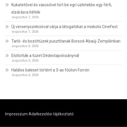
Kukatetővel és vascsővel tört be egri üzletekbe egy férfi,
elzárásra ítélték
augusztus 7, 2026
Új versenyszekcióval várja a látogatókat a miskolci CineFest
augusztus 7, 2026
Tarló- és bozóttüzek pusztítanak Borsod-Abaúj-Zemplénban
augusztus 6, 2026
Eloltották a tüzet Dédestapolcsánynál
augusztus 6, 2026
Halálos baleset történt a 3-as főúton Forrón
augusztus 6, 2026
Impresszum
Adatkezelési tájékoztató