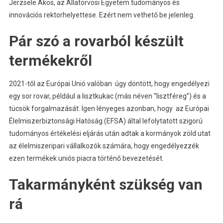
Jerzsele Ákos, az Állatorvosi Egyetem tudományos és
innovációs rektorhelyettese. Ezért nem vethető be jelenleg.
Pár szó a rovarból készült
termékekről
2021-től az Európai Unió valóban úgy döntött, hogy engedélyezi
egy sor rovar, például a lisztkukac (más néven “lisztféreg”) és a
tücsök forgalmazását. Igen lényeges azonban, hogy az Európai
Élelmiszerbiztonsági Hatóság (EFSA) által lefolytatott szigorú
tudományos értékelési eljárás után adtak a kormányok zöld utat
az élelmiszeripari vállalkozók számára, hogy engedélyezzék
ezen termékek uniós piacra történő bevezetését.
Takarmányként szükség van
rá