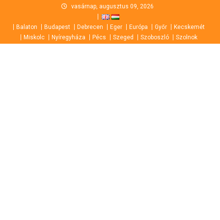
Skip
vasárnap, augusztus 09, 2026
to
Balaton
Budapest
Debrecen
Eger
Európa
Győr
Kecskemét
content
Miskolc
Nyíregyháza
Pécs
Szeged
Szoboszló
Szolnok