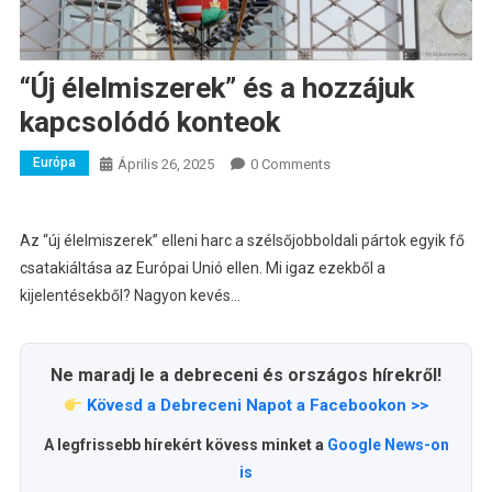
“Új élelmiszerek” és a hozzájuk
kapcsolódó konteok
Európa
Április 26, 2025
0 Comments
Az “új élelmiszerek” elleni harc a szélsőjobboldali pártok egyik fő
csatakiáltása az Európai Unió ellen. Mi igaz ezekből a
kijelentésekből? Nagyon kevés…
Ne maradj le a debreceni és országos hírekről!
Kövesd a Debreceni Napot a Facebookon >>
A legfrissebb hírekért kövess minket a
Google News-on
is