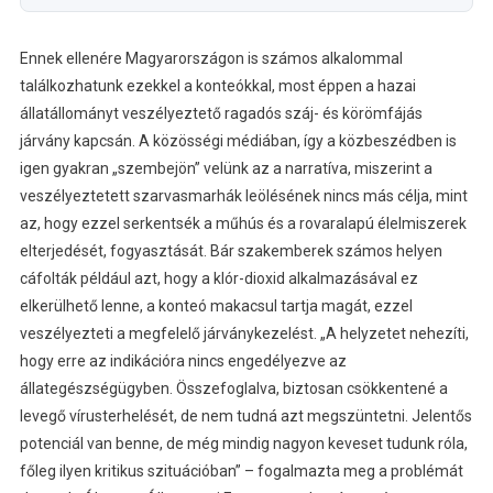
Ennek ellenére Magyarországon is számos alkalommal
találkozhatunk ezekkel a konteókkal, most éppen a hazai
állatállományt veszélyeztető ragadós száj- és körömfájás
járvány kapcsán. A közösségi médiában, így a közbeszédben is
igen gyakran „szembejön” velünk az a narratíva, miszerint a
veszélyeztetett szarvasmarhák leölésének nincs más célja, mint
az, hogy ezzel serkentsék a műhús és a rovaralapú élelmiszerek
elterjedését, fogyasztását. Bár szakemberek számos helyen
cáfolták például azt, hogy a klór-dioxid alkalmazásával ez
elkerülhető lenne, a konteó makacsul tartja magát, ezzel
veszélyezteti a megfelelő járványkezelést. „A helyzetet nehezíti,
hogy erre az indikációra nincs engedélyezve az
állategészségügyben. Összefoglalva, biztosan csökkentené a
levegő vírusterhelését, de nem tudná azt megszüntetni. Jelentős
potenciál van benne, de még mindig nagyon keveset tudunk róla,
főleg ilyen kritikus szituációban” – fogalmazta meg a problémát