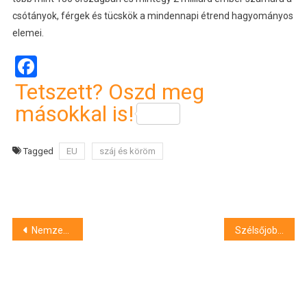
csótányok, férgek és tücskök a mindennapi étrend hagyományos
elemei.
Facebook
Tetszett? Oszd meg
másokkal is!
Tagged
EU
száj és köröm
Bejegyzés
Nemzeti gyásznap: ma temetik Ferenc pápát
Szélsőjobb, EU és a Rovar-Műhús Konteó: Tények és Cáfolatok
navigáció