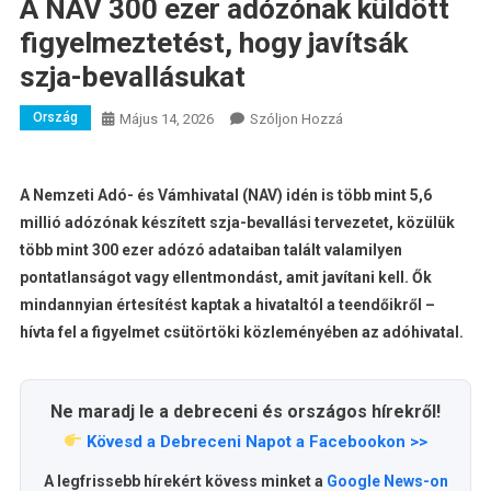
A NAV 300 ezer adózónak küldött
figyelmeztetést, hogy javítsák
szja-bevallásukat
Ország
A
Május 14, 2026
Szóljon Hozzá
A
NAV
300
A Nemzeti Adó- és Vámhivatal (NAV) idén is több mint 5,6
Ezer
millió adózónak készített szja-bevallási tervezetet, közülük
Adózónak
több mint 300 ezer adózó adataiban talált valamilyen
Küldött
pontatlanságot vagy ellentmondást, amit javítani kell. Ők
Figyelmeztetést,
mindannyian értesítést kaptak a hivataltól a teendőikről –
Hogy
hívta fel a figyelmet csütörtöki közleményében az adóhivatal.
Javítsák
Szja-
Bevallásukat
Ne maradj le a debreceni és országos hírekről!
Bejegyzéshez
Kövesd a Debreceni Napot a Facebookon >>
A legfrissebb hírekért kövess minket a
Google News-on