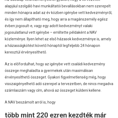
alapjául szolgáló havi munkáltatói bevallásokban nem szerepelt
minden hónapra adat az év közben igénybe vett kedvezményről,
és így nem állapítható meg, hogy arra a magánszemély egész
évben jogosult-e, vagy egy adott kedvezményt valaki
jogosulatlanul vett igénybe – említette példaként a NAV
közleménye. Ilyen lehet az első házasok kedvezménye is, amely
a házasságkötést követő hónaptól legfeljebb 24 hónapon
keresztül érvényesíthető.
Az is előfordulhat, hogy az igénybe vett családi kedvezmény
összege meghaladta a gyermekek után maximálisan
érvényesíthető összeget. Gyakori figyelmetlenség még, hogy
visszaigényelhető adó szerepel a tervezetben, de nincs megadva
számlaszám vagy cím, ahová az összeget küldeni kellene.
A NAV beszámolt arról is, hogy
több mint 220 ezren kezdték már