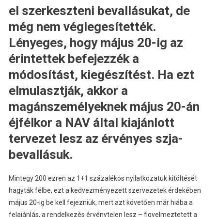
el szerkeszteni bevallásukat, de
még nem véglegesítették.
Lényeges, hogy május 20-ig az
érintettek befejezzék a
módosítást, kiegészítést. Ha ezt
elmulasztják, akkor a
magánszemélyeknek május 20-án
éjfélkor a NAV által kiajánlott
tervezet lesz az érvényes szja-
bevallásuk.
Mintegy 200 ezren az 1+1 százalékos nyilatkozatuk kitöltését
hagyták félbe, ezt a kedvezményezett szervezetek érdekében
május 20-ig be kell fejezniük, mert azt követően már hiába a
felajánlás, a rendelkezés érvénytelen lesz – figyelmeztetett a