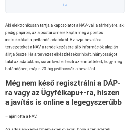
is
Aki elektronikusan tartja a kapcsolatot a NAV-val, a tárhelyére, aki
pedig papíron, az a postai címére kapta meg a pontos
instrukciókat a javítandó adatokról. Az szja-bevallási
tervezeteket a NAV a rendelkezésére álló információk alapján
állítja össze. Ha a tervezet elkészítésekor hibát, hiányosságot
talál az adatokban, soron kívül értesíti az érintetteket, hogy még
határidőben, május 20-áig javíthassák a bevallást.
Még nem késő regisztrálni a DÁP-
ra vagy az Ügyfélkapu+-ra, hiszen
a javítás is online a legegyszerűbb
– ajánlotta a NAV.
Az adóalap-kedvezményeknél gyakori, hogy a tervezetek