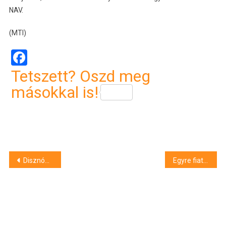
NAV.
(MTI)
Facebook
Tetszett? Oszd meg
másokkal is!
Bejegyzés
Disznóólban működtetett kannabiszültetvényt egy kiskunhalasi férfi
Egyre fiatalabb és drágább autók kerülnek a piacra
navigáció