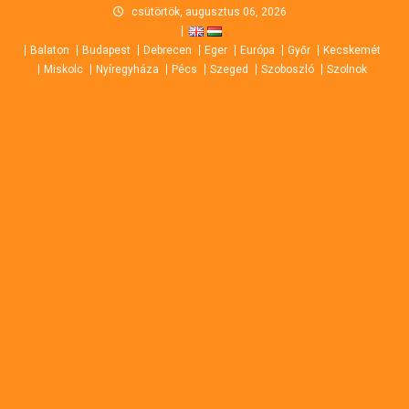
Skip
csütörtök, augusztus 06, 2026
to
Balaton
Budapest
Debrecen
Eger
Európa
Győr
Kecskemét
content
Miskolc
Nyíregyháza
Pécs
Szeged
Szoboszló
Szolnok