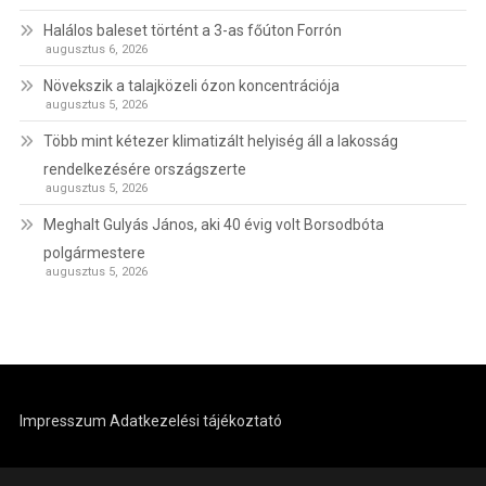
Halálos baleset történt a 3-as főúton Forrón
augusztus 6, 2026
Növekszik a talajközeli ózon koncentrációja
augusztus 5, 2026
Több mint kétezer klimatizált helyiség áll a lakosság
rendelkezésére országszerte
augusztus 5, 2026
Meghalt Gulyás János, aki 40 évig volt Borsodbóta
polgármestere
augusztus 5, 2026
Impresszum
Adatkezelési tájékoztató