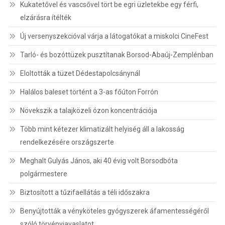
Kukatetővel és vascsővel tört be egri üzletekbe egy férfi,
elzárásra ítélték
Új versenyszekcióval várja a látogatókat a miskolci CineFest
Tarló- és bozóttüzek pusztítanak Borsod-Abaúj-Zemplénban
Eloltották a tüzet Dédestapolcsánynál
Halálos baleset történt a 3-as főúton Forrón
Növekszik a talajközeli ózon koncentrációja
Több mint kétezer klimatizált helyiség áll a lakosság
rendelkezésére országszerte
Meghalt Gulyás János, aki 40 évig volt Borsodbóta
polgármestere
Biztosított a tűzifaellátás a téli időszakra
Benyújtották a vényköteles gyógyszerek áfamentességéről
szóló törvényjavaslatot