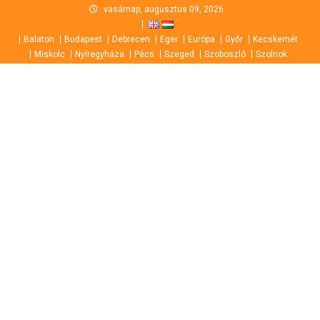
Skip
vasárnap, augusztus 09, 2026
to
Balaton
Budapest
Debrecen
Eger
Európa
Győr
Kecskemét
content
Miskolc
Nyíregyháza
Pécs
Szeged
Szoboszló
Szolnok