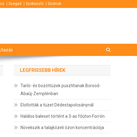
cs
Szeged
Szoboszló
Szolnok
Utazás
LEGFRISSEBB HÍREK
Tarló- és bozóttüzek pusztítanak Borsod-
Abaúj-Zemplénban
Eloltották a tüzet Dédestapolcsánynál
Halálos baleset történt a 3-as főúton Forrón
Növekszik a talajközeli ózon koncentrációja