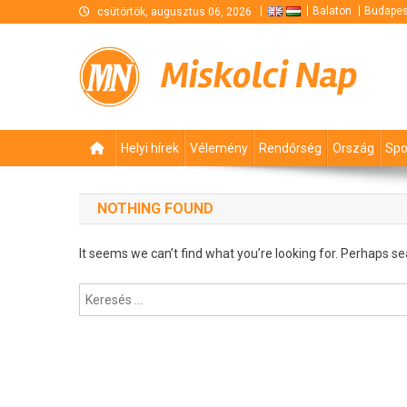
Skip
Balaton
Budapes
csütörtök, augusztus 06, 2026
to
content
Miskolci Nap
Helyi hírek
Vélemény
Rendőrség
Ország
Spo
NOTHING FOUND
It seems we can’t find what you’re looking for. Perhaps se
Keresés: