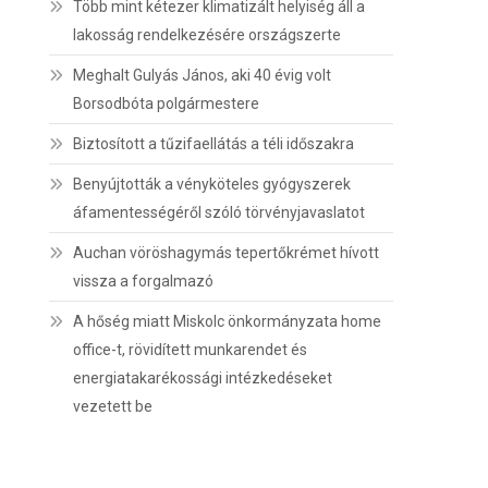
Több mint kétezer klimatizált helyiség áll a
lakosság rendelkezésére országszerte
Meghalt Gulyás János, aki 40 évig volt
Borsodbóta polgármestere
Biztosított a tűzifaellátás a téli időszakra
Benyújtották a vényköteles gyógyszerek
áfamentességéről szóló törvényjavaslatot
Auchan vöröshagymás tepertőkrémet hívott
vissza a forgalmazó
A hőség miatt Miskolc önkormányzata home
office-t, rövidített munkarendet és
energiatakarékossági intézkedéseket
vezetett be