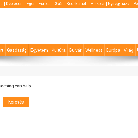
t
Debrecen
Eger
Európa
Győr
Kecskemét
Miskolc
Nyíregyháza
Pé
rt
Gazdaság
Egyetem
Kultúra
Bulvár
Wellness
Európa
Világ
arching can help.