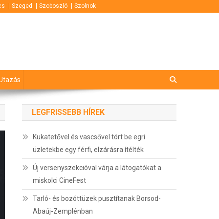
cs
Szeged
Szoboszló
Szolnok
Utazás
LEGFRISSEBB HÍREK
Kukatetővel és vascsővel tört be egri
üzletekbe egy férfi, elzárásra ítélték
Új versenyszekcióval várja a látogatókat a
miskolci CineFest
Tarló- és bozóttüzek pusztítanak Borsod-
Abaúj-Zemplénban