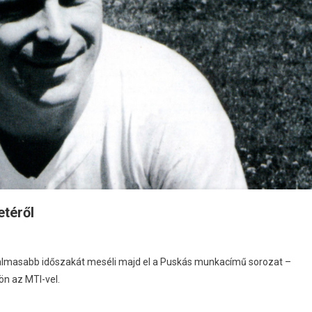
etéről
galmasabb időszakát meséli majd el a Puskás munkacímű sorozat –
ön az MTI-vel.