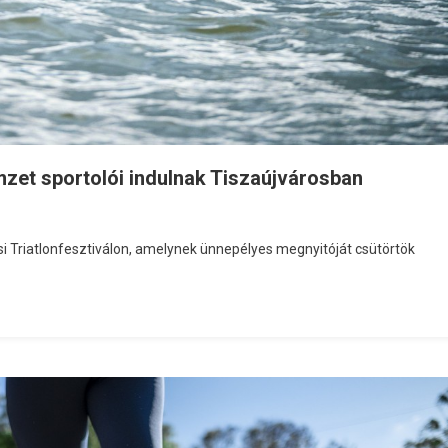
mzet sportolói indulnak Tiszaújvárosban
si Triatlonfesztiválon, amelynek ünnepélyes megnyitóját csütörtök