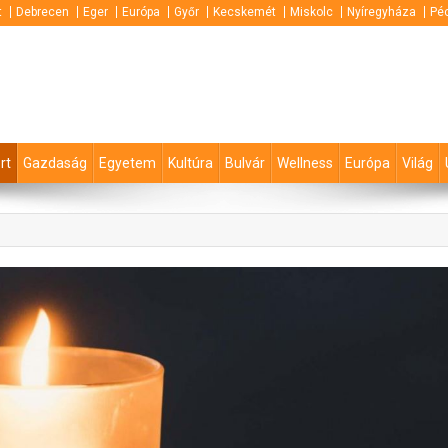
t
Debrecen
Eger
Európa
Győr
Kecskemét
Miskolc
Nyíregyháza
Pé
rt
Gazdaság
Egyetem
Kultúra
Bulvár
Wellness
Európa
Világ