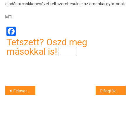
eladásai csökkenésével kell szembesülnie az amerikai gyártónak.
MTI
Facebook
Tetszett? Oszd meg
másokkal is!
Bejegyzés
Felavatták a magyar gyökerű hollywoodiak falát Budapesten
Elfogták a krasznogorszki merénylet terroristáit
navigáció