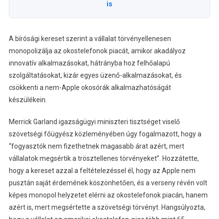
is
A bírósági kereset szerint a vállalat törvényellenesen
monopolizálja az okostelefonok piacát, amikor akadályoz
innovatív alkalmazásokat, hátrányba hoz felhőalapú
szolgáltatásokat, kizár egyes üzenő-alkalmazásokat, és
csökkenti a nem-Apple okosórák alkalmazhatóságát
készülékein.
Merrick Garland igazságügyi miniszteri tisztséget viselő
szövetségi főügyész közleményében úgy fogalmazott, hogy a
“fogyasztók nem fizethetnek magasabb árat azért, mert
vállalatok megsértik a trösztellenes törvényeket”. Hozzátette,
hogy a kereset azzal a feltételezéssel él, hogy az Apple nem
pusztán saját érdemének köszönhetően, és a verseny révén volt
képes monopol helyzetet elérni az okostelefonok piacán, hanem
azért is, mert megsértette a szövetségi törvényt. Hangsúlyozta,