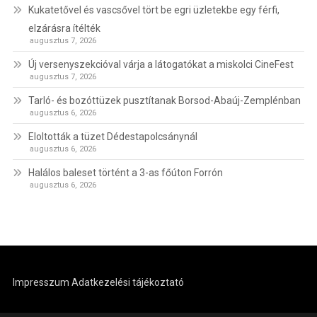
Kukatetővel és vascsővel tört be egri üzletekbe egy férfi,
elzárásra ítélték
augusztus 7, 2026
Új versenyszekcióval várja a látogatókat a miskolci CineFest
augusztus 7, 2026
Tarló- és bozóttüzek pusztítanak Borsod-Abaúj-Zemplénban
augusztus 6, 2026
Eloltották a tüzet Dédestapolcsánynál
augusztus 6, 2026
Halálos baleset történt a 3-as főúton Forrón
augusztus 6, 2026
Impresszum
Adatkezelési tájékoztató