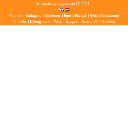
Skip
vasárnap, augusztus 09, 2026
to
Balaton
Budapest
Debrecen
Eger
Európa
Győr
Kecskemét
content
Miskolc
Nyíregyháza
Pécs
Szeged
Szoboszló
Szolnok