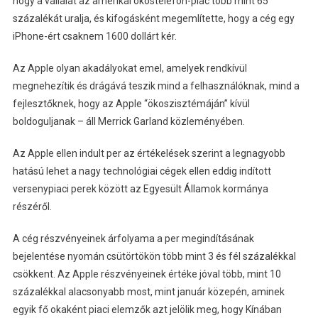
hogy a vállalat az amerikai okostelefon-piac több mint 65
százalékát uralja, és kifogásként megemlítette, hogy a cég egy
iPhone-ért csaknem 1600 dollárt kér.
Az Apple olyan akadályokat emel, amelyek rendkívül
megnehezítik és drágává teszik mind a felhasználóknak, mind a
fejlesztőknek, hogy az Apple “ökoszisztémáján” kívül
boldoguljanak – áll Merrick Garland közleményében.
Az Apple ellen indult per az értékelések szerint a legnagyobb
hatású lehet a nagy technológiai cégek ellen eddig indított
versenypiaci perek között az Egyesült Államok kormánya
részéről.
A cég részvényeinek árfolyama a per megindításának
bejelentése nyomán csütörtökön több mint 3 és fél százalékkal
csökkent. Az Apple részvényeinek értéke jóval több, mint 10
százalékkal alacsonyabb most, mint január közepén, aminek
egyik fő okaként piaci elemzők azt jelölik meg, hogy Kínában