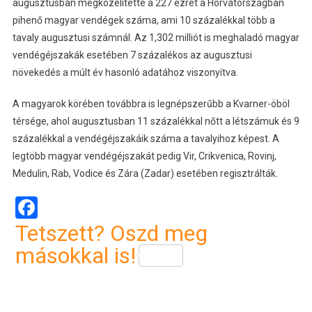
augusztusban megközelítette a 227 ezret a Horvátországban
pihenő magyar vendégek száma, ami 10 százalékkal több a
tavaly augusztusi számnál. Az 1,302 milliót is meghaladó magyar
vendégéjszakák esetében 7 százalékos az augusztusi
növekedés a múlt év hasonló adatához viszonyítva.
A magyarok körében továbbra is legnépszerűbb a Kvarner-öböl
térsége, ahol augusztusban 11 százalékkal nőtt a létszámuk és 9
százalékkal a vendégéjszakáik száma a tavalyihoz képest. A
legtöbb magyar vendégéjszakát pedig Vir, Crikvenica, Rovinj,
Medulin, Rab, Vodice és Zára (Zadar) esetében regisztrálták.
Facebook
Tetszett? Oszd meg
másokkal is!