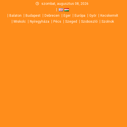
Skip
szombat, augusztus 08, 2026
to
Balaton
Budapest
Debrecen
Eger
Európa
Győr
Kecskemét
content
Miskolc
Nyíregyháza
Pécs
Szeged
Szoboszló
Szolnok