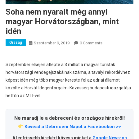
Soha nem nyaralt még annyi
magyar Horvátországban, mint
idén
Ország
Szeptember 9, 2019
0 Comments
Szeptember elsején átlépte a 3 milliót a magyar turisták
horvátországi vendégéjszakáinak száma, a tavalyi rekordévhez
képest idén még több magyar kereste fel az adriai államot –
közölte a Horvát Idegenforgalmi Közösség budapesti igazgatója
hétfőn az MTI-vel.
Ne maradj le a debreceni és országos hírekről!
Kövesd a Debreceni Napot a Facebookon >>
A legfrissebb hírekért kövess minket a
Google News-on