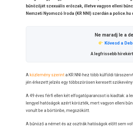
bűnözőjét szexuális erőszak, illetve vagyon elleni b
Nemzeti Nyomozó Iroda (KR NNI) szerdán a police.hu 
Ne maradj le a d
Kövesd a Deb
A legfrissebb hírekér
A
közlemény szerint
a KR NNI-hez több külföldi társszer
jén érkezett jelzés egy többszörösen keresett szökevény
A 49 éves férfi ellen két elfogatóparancsot is kiadtak: a 
lengyel hatóságok azért körözték, mert vagyon elleni b
vonult be a börtönbe, megszökött.
A bűnöző a német és az osztrák hatóságok előtt sem vol