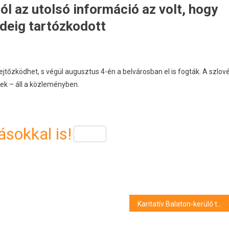
ól az utolsó információ az volt, hogy
ideig tartózkodott
ejtőzködhet, s végül augusztus 4-én a belvárosban el is fogták. A szlov
ek – áll a közleményben.
sokkal is!
Karitatív Balaton-kerülő tandemkerékpározás 14. alkalommal