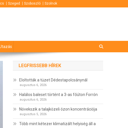
cs
Szeged
Szoboszló
Szolnok
Utazás
LEGFRISSEBB HÍREK
Eloltották a tüzet Dédestapolcsánynál
augusztus 6, 2026
Halálos baleset történt a 3-as főúton Forrón
augusztus 6, 2026
Növekszik a talajközeli ózon koncentrációja
augusztus 5, 2026
Több mint kétezer klimatizált helyiség áll a