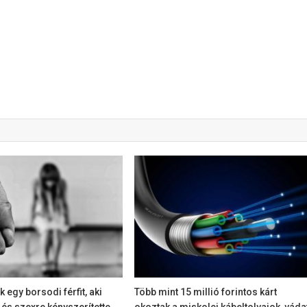
k egy borsodi férfit, aki
Több mint 15 millió forintos kárt