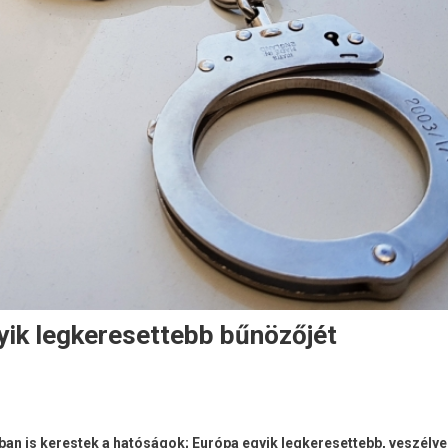
yik legkeresettebb bűnözőjét
ágban is kerestek a hatóságok; Európa egyik legkeresettebb, veszély