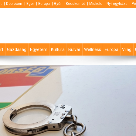
t
Debrecen
Eger
Európa
Győr
Kecskemét
Miskolc
Nyíregyháza
Pé
rt
Gazdaság
Egyetem
Kultúra
Bulvár
Wellness
Európa
Világ