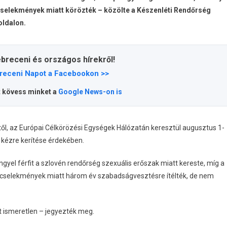
űncselekmények miatt körözték – közölte a Készenléti Rendőrség
oldalon.
ebreceni és országos hírekről!
receni Napot a Facebookon >>
t kövess minket a
Google News-on is
vtől, az Európai Célkörözési Egységek Hálózatán keresztül augusztus 1-
 kézre kerítése érdekében.
lengyel férfit a szlovén rendőrség szexuális erőszak miatt kereste, míg a
űncselekmények miatt három év szabadságvesztésre ítélték, de nem
t ismeretlen – jegyezték meg.