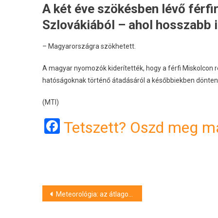
A két éve szökésben lévő férfir
Szlovákiából – ahol hosszabb 
– Magyarországra szökhetett.
A magyar nyomozók kiderítették, hogy a férfi Miskolcon r
hatóságoknak történő átadásáról a későbbiekben dönten
(MTI)
Facebook
Tetszett? Oszd meg má
Bejegyzés
Meteorológia: az átlagosnál melegebb és kissé szárazabb volt a július
navigáció