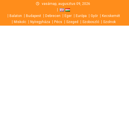
Skip
vasárnap, augusztus 09, 2026
to
Balaton
Budapest
Debrecen
Eger
Európa
Győr
Kecskemét
content
Miskolc
Nyíregyháza
Pécs
Szeged
Szoboszló
Szolnok