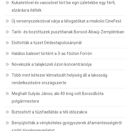
Kukatetővel és vascsővel tört be egri üzletekbe egy férfi,
elzárásra ítélték
Új versenyszekcióval várja a látogatókat a miskolci CineFest
Tarló- és bozóttüzek pusztítanak Borsod-Abaúj-Zemplénban
Eloltották a tüzet Dédestapolcsánynál
Halálos baleset történt a 3-as főúton Forrón
Növekszik a talajközeli ózon koncentrációja
Több mint kétezer klimatizált helyiség áll a lakosság
rendelkezésére országszerte
Meghalt Gulyás János, aki 40 évig volt Borsodbóta
polgármestere
Biztosított a tűzifaellátás a téli időszakra
Benyújtották a vényköteles gyógyszerek áfamentességéről
szóló törvényjavaslatot