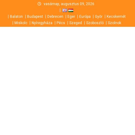
Skip
vasárnap, augusztus 09, 2026
to
Balaton
Budapest
Debrecen
Eger
Európa
Győr
Kecskemét
content
Miskolc
Nyíregyháza
Pécs
Szeged
Szoboszló
Szolnok